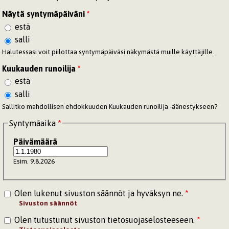
Näytä syntymäpäiväni
*
estä
salli
Halutessasi voit piilottaa syntymäpäiväsi näkymästä muille käyttäjille.
Kuukauden runoilija
*
estä
salli
Sallitko mahdollisen ehdokkuuden Kuukauden runoilija -äänestykseen?
Syntymäaika
*
Päivämäärä
Esim. 9.8.2026
Olen lukenut sivuston säännöt ja hyväksyn ne.
*
Sivuston säännöt
Olen tutustunut sivuston tietosuojaselosteeseen.
*