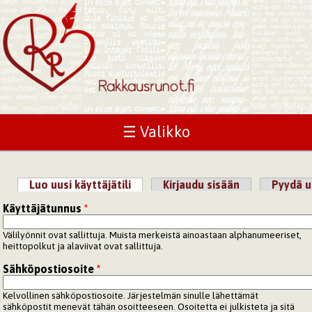
☰ Valikko
Luo uusi käyttäjätili
(aktiivinen välilehti)
Kirjaudu sisään
Pyydä u
Ensisijaiset välilehdet
Käyttäjätunnus
*
Välilyönnit ovat sallittuja. Muista merkeistä ainoastaan alphanumeeriset,
heittopolkut ja alaviivat ovat sallittuja.
Sähköpostiosoite
*
Kelvollinen sähköpostiosoite. Järjestelmän sinulle lähettämät
sähköpostit menevät tähän osoitteeseen. Osoitetta ei julkisteta ja sitä