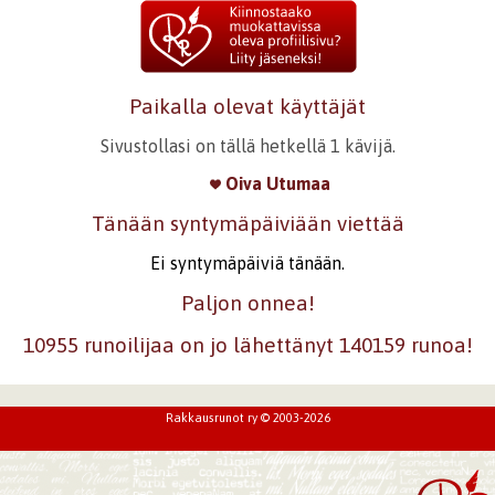
Paikalla olevat käyttäjät
Sivustollasi on tällä hetkellä 1 kävijä.
Oiva Utumaa
Tänään syntymäpäiviään viettää
Ei syntymäpäiviä tänään.
Paljon onnea!
10955 runoilijaa on jo lähettänyt 140159 runoa!
Rakkausrunot ry © 2003-2026