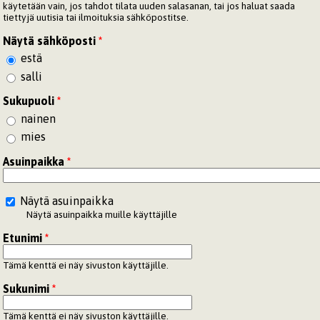
käytetään vain, jos tahdot tilata uuden salasanan, tai jos haluat saada
tiettyjä uutisia tai ilmoituksia sähköpostitse.
Näytä sähköposti
*
estä
salli
Sukupuoli
*
nainen
mies
Asuinpaikka
*
Näytä asuinpaikka
Näytä asuinpaikka muille käyttäjille
Etunimi
*
Tämä kenttä ei näy sivuston käyttäjille.
Sukunimi
*
Tämä kenttä ei näy sivuston käyttäjille.