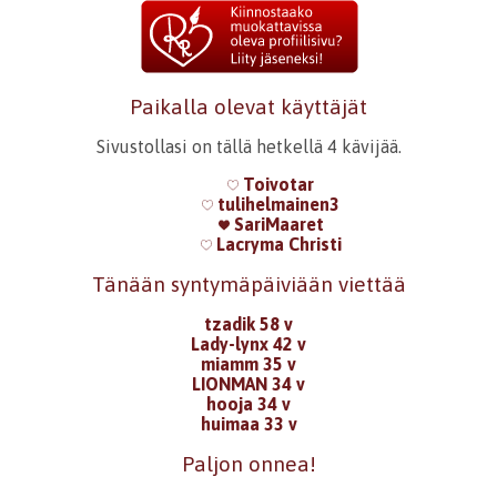
Paikalla olevat käyttäjät
Sivustollasi on tällä hetkellä 4 kävijää.
Toivotar
tulihelmainen3
SariMaaret
Lacryma Christi
Tänään syntymäpäiviään viettää
tzadik 58 v
Lady-lynx 42 v
miamm 35 v
LIONMAN 34 v
hooja 34 v
huimaa 33 v
Paljon onnea!