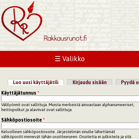
☰ Valikko
Luo uusi käyttäjätili
(aktiivinen välilehti)
Kirjaudu sisään
Pyydä u
Ensisijaiset välilehdet
Käyttäjätunnus
*
Välilyönnit ovat sallittuja. Muista merkeistä ainoastaan alphanumeeriset,
heittopolkut ja alaviivat ovat sallittuja.
Sähköpostiosoite
*
Kelvollinen sähköpostiosoite. Järjestelmän sinulle lähettämät
sähköpostit menevät tähän osoitteeseen. Osoitetta ei julkisteta ja sitä