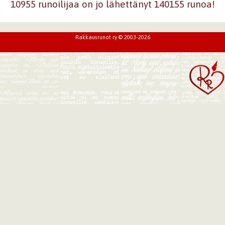
10955 runoilijaa on jo lähettänyt 140155 runoa!
Rakkausrunot ry © 2003-2026