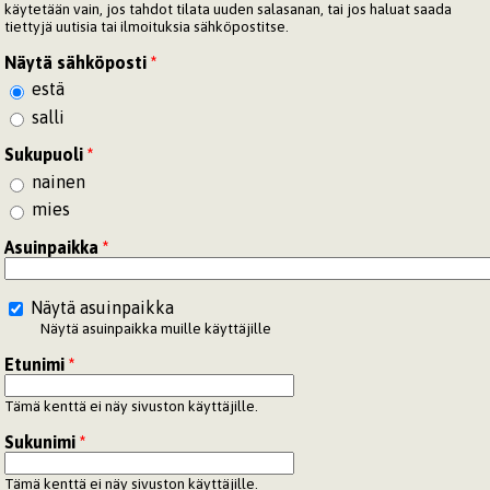
käytetään vain, jos tahdot tilata uuden salasanan, tai jos haluat saada
tiettyjä uutisia tai ilmoituksia sähköpostitse.
Näytä sähköposti
*
estä
salli
Sukupuoli
*
nainen
mies
Asuinpaikka
*
Näytä asuinpaikka
Näytä asuinpaikka muille käyttäjille
Etunimi
*
Tämä kenttä ei näy sivuston käyttäjille.
Sukunimi
*
Tämä kenttä ei näy sivuston käyttäjille.