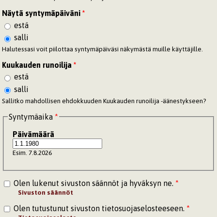
Näytä syntymäpäiväni
*
estä
salli
Halutessasi voit piilottaa syntymäpäiväsi näkymästä muille käyttäjille.
Kuukauden runoilija
*
estä
salli
Sallitko mahdollisen ehdokkuuden Kuukauden runoilija -äänestykseen?
Syntymäaika
*
Päivämäärä
Esim. 7.8.2026
Olen lukenut sivuston säännöt ja hyväksyn ne.
*
Sivuston säännöt
Olen tutustunut sivuston tietosuojaselosteeseen.
*