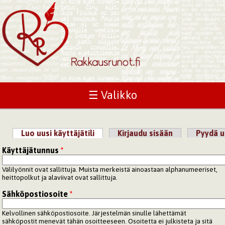
☰ Valikko
Luo uusi käyttäjätili
(aktiivinen välilehti)
Kirjaudu sisään
Pyydä u
Ensisijaiset välilehdet
Käyttäjätunnus
*
Välilyönnit ovat sallittuja. Muista merkeistä ainoastaan alphanumeeriset,
heittopolkut ja alaviivat ovat sallittuja.
Sähköpostiosoite
*
Kelvollinen sähköpostiosoite. Järjestelmän sinulle lähettämät
sähköpostit menevät tähän osoitteeseen. Osoitetta ei julkisteta ja sitä