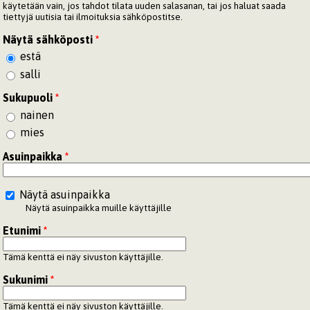
käytetään vain, jos tahdot tilata uuden salasanan, tai jos haluat saada
tiettyjä uutisia tai ilmoituksia sähköpostitse.
Näytä sähköposti
*
estä
salli
Sukupuoli
*
nainen
mies
Asuinpaikka
*
Näytä asuinpaikka
Näytä asuinpaikka muille käyttäjille
Etunimi
*
Tämä kenttä ei näy sivuston käyttäjille.
Sukunimi
*
Tämä kenttä ei näy sivuston käyttäjille.