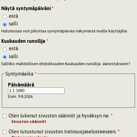
Näytä syntymäpäiväni
*
estä
salli
Halutessasi voit piilottaa syntymäpäiväsi näkymästä muille käyttäjille.
Kuukauden runoilija
*
estä
salli
Sallitko mahdollisen ehdokkuuden Kuukauden runoilija -äänestykseen?
Syntymäaika
*
Päivämäärä
Esim. 9.8.2026
Olen lukenut sivuston säännöt ja hyväksyn ne.
*
Sivuston säännöt
Olen tutustunut sivuston tietosuojaselosteeseen.
*