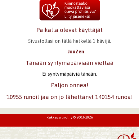
Paikalla olevat käyttäjät
Sivustollasi on tällä hetkellä 1 kävijä.
JouZen
Tänään syntymäpäiviään viettää
Ei syntymäpäiviä tänään.
Paljon onnea!
10955 runoilijaa on jo lähettänyt 140154 runoa!
Rakkausrunot ry © 2003-2026