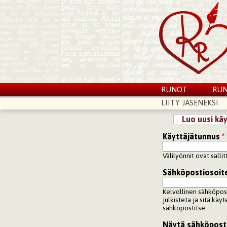
RUNOT
RUN
LIITY JÄSENEKSI
Luo uusi käy
Ensisijaiset vä
Käyttäjätunnus
*
Välilyönnit ovat salli
Sähköpostiosoit
Kelvollinen sähköpos
julkisteta ja sitä käy
sähköpostitse.
Näytä sähköpost