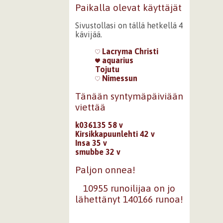
Paikalla olevat käyttäjät
Sivustollasi on tällä hetkellä 4
kävijää.
Lacryma Christi
aquarius
Tojutu
Nimessun
Tänään syntymäpäiviään
viettää
k036135 58 v
Kirsikkapuunlehti 42 v
Insa 35 v
smubbe 32 v
Paljon onnea!
10955 runoilijaa on jo
lähettänyt 140166 runoa!