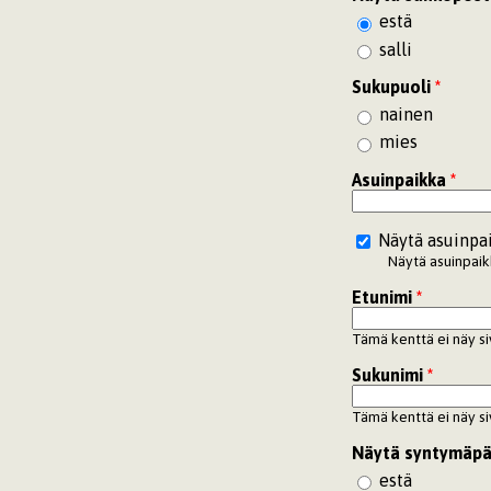
estä
salli
Sukupuoli
*
nainen
mies
Asuinpaikka
*
Näytä asuinpa
Näytä asuinpaikk
Etunimi
*
Tämä kenttä ei näy si
Sukunimi
*
Tämä kenttä ei näy si
Näytä syntymäpä
estä