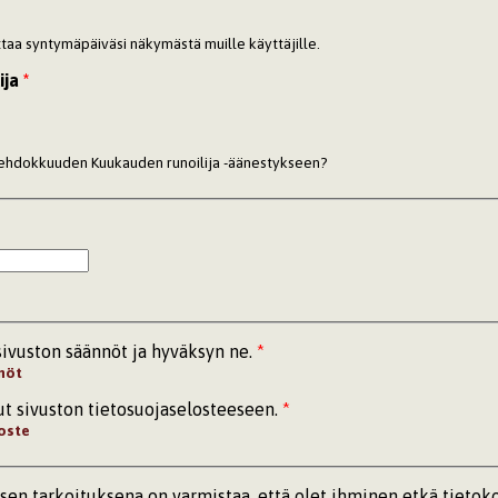
ottaa syntymäpäiväsi näkymästä muille käyttäjille.
ija
*
 ehdokkuuden Kuukauden runoilija -äänestykseen?
sivuston säännöt ja hyväksyn ne.
*
nöt
ut sivuston tietosuojaselosteeseen.
*
oste
n tarkoituksena on varmistaa, että olet ihminen etkä tietok