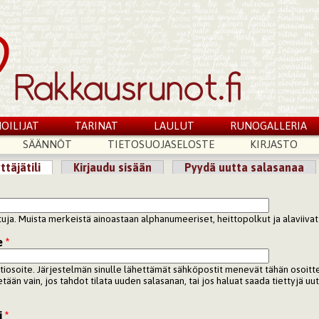
OILIJAT
TARINAT
LAULUT
RUNOGALLERIA
SÄÄNNÖT
TIETOSUOJASELOSTE
KIRJASTO
ttäjätili
(aktiivinen välilehti)
Kirjaudu sisään
Pyydä uutta salasanaa
lilehdet
ttuja. Muista merkeistä ainoastaan alphanumeeriset, heittopolkut ja alaviivat 
e
*
tiosoite. Järjestelmän sinulle lähettämät sähköpostit menevät tähän osoitt
tetään vain, jos tahdot tilata uuden salasanan, tai jos haluat saada tiettyjä uuti
i
*