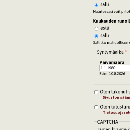
salli
Halutessasi voit piil
Kuukauden runoil
estä
salli
Sallitko mahdollisen
Syntymäaika
*
Päivämäärä
Esim. 10.8.2026
Olen lukenut 
Sivuston sään
Olen tutustun
Tietosuojasel
CAPTCHA
Tämän kysymykse