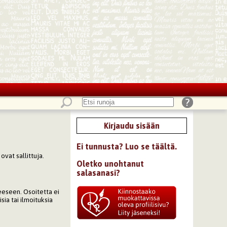
Kirjaudu sisään
Ei tunnusta? Luo se täältä.
ovat sallittuja.
Oletko unohtanut
salasanasi?
eeseen. Osoitetta ei
sia tai ilmoituksia