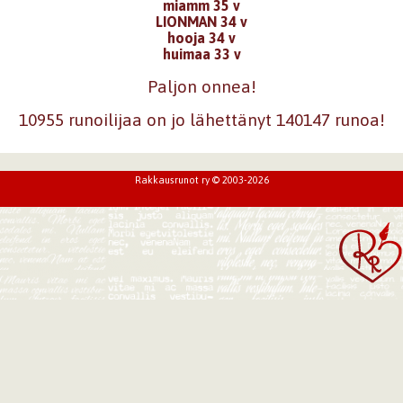
miamm 35 v
LIONMAN 34 v
hooja 34 v
huimaa 33 v
Paljon onnea!
10955 runoilijaa on jo lähettänyt 140147 runoa!
Rakkausrunot ry © 2003-2026