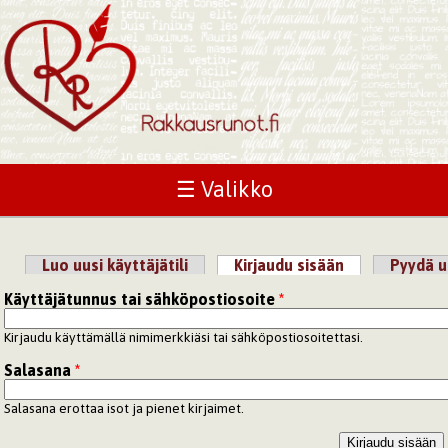
☰ Valikko
Luo uusi käyttäjätili
Kirjaudu sisään
(aktiivinen väl
Pyydä u
Ensisijaiset välilehdet
Käyttäjätunnus tai sähköpostiosoite
*
Kirjaudu käyttämällä nimimerkkiäsi tai sähköpostiosoitettasi.
Salasana
*
Salasana erottaa isot ja pienet kirjaimet.