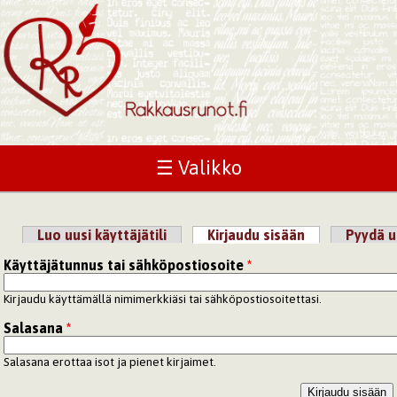
☰ Valikko
Luo uusi käyttäjätili
Kirjaudu sisään
(aktiivinen väl
Pyydä u
Ensisijaiset välilehdet
Käyttäjätunnus tai sähköpostiosoite
*
Kirjaudu käyttämällä nimimerkkiäsi tai sähköpostiosoitettasi.
Salasana
*
Salasana erottaa isot ja pienet kirjaimet.