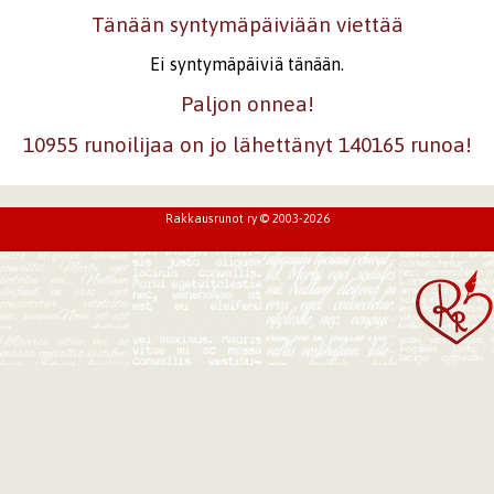
Tänään syntymäpäiviään viettää
Ei syntymäpäiviä tänään.
Paljon onnea!
10955 runoilijaa on jo lähettänyt 140165 runoa!
Rakkausrunot ry © 2003-2026