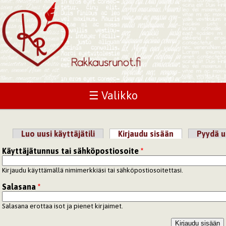
☰ Valikko
Luo uusi käyttäjätili
Kirjaudu sisään
(aktiivinen väl
Pyydä u
Ensisijaiset välilehdet
Käyttäjätunnus tai sähköpostiosoite
*
Kirjaudu käyttämällä nimimerkkiäsi tai sähköpostiosoitettasi.
Salasana
*
Salasana erottaa isot ja pienet kirjaimet.