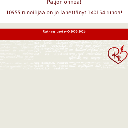
Paljon onnea!
10955 runoilijaa on jo lähettänyt 140154 runoa!
Rakkausrunot ry © 2003-2026