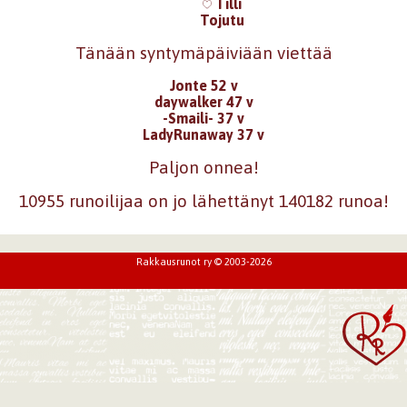
Tilli
Tojutu
Tänään syntymäpäiviään viettää
Jonte 52 v
daywalker 47 v
-Smaili- 37 v
LadyRunaway 37 v
Paljon onnea!
10955 runoilijaa on jo lähettänyt 140182 runoa!
Rakkausrunot ry © 2003-2026