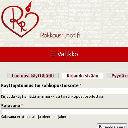
☰ Valikko
Luo uusi käyttäjätili
Kirjaudu sisään
(aktiivinen väl
Pyydä u
Ensisijaiset välilehdet
Käyttäjätunnus tai sähköpostiosoite
*
Kirjaudu käyttämällä nimimerkkiäsi tai sähköpostiosoitettasi.
Salasana
*
Salasana erottaa isot ja pienet kirjaimet.