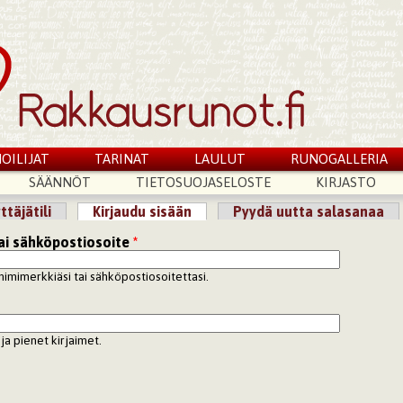
OILIJAT
TARINAT
LAULUT
RUNOGALLERIA
SÄÄNNÖT
TIETOSUOJASELOSTE
KIRJASTO
ttäjätili
Kirjaudu sisään
(aktiivinen välilehti)
Pyydä uutta salasanaa
lilehdet
ai sähköpostiosoite
*
nimimerkkiäsi tai sähköpostiosoitettasi.
ja pienet kirjaimet.