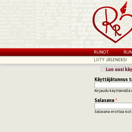
RUNOT
RUN
LIITY JÄSENEKSI
Luo uusi käy
Ensisijaiset vä
Käyttäjätunnus t
Kirjaudu käyttämällä 
Salasana
*
Salasana erottaa isot 