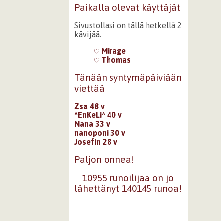
Paikalla olevat käyttäjät
Sivustollasi on tällä hetkellä 2
kävijää.
Mirage
Thomas
Tänään syntymäpäiviään
viettää
Zsa 48 v
^EnKeLi^ 40 v
Nana 33 v
nanoponi 30 v
Josefín 28 v
Paljon onnea!
10955 runoilijaa on jo
lähettänyt 140145 runoa!