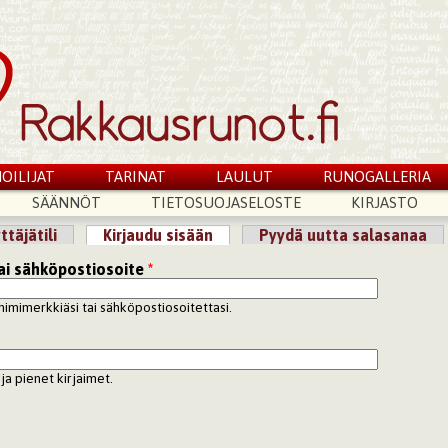
OILIJAT
TARINAT
LAULUT
RUNOGALLERIA
SÄÄNNÖT
TIETOSUOJASELOSTE
KIRJASTO
ttäjätili
Kirjaudu sisään
(aktiivinen välilehti)
Pyydä uutta salasanaa
lilehdet
ai sähköpostiosoite
*
nimimerkkiäsi tai sähköpostiosoitettasi.
ja pienet kirjaimet.