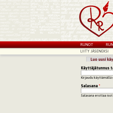
RUNOT
RUN
LIITY JÄSENEKSI
Luo uusi käy
Ensisijaiset vä
Käyttäjätunnus t
Kirjaudu käyttämällä 
Salasana
*
Salasana erottaa isot 