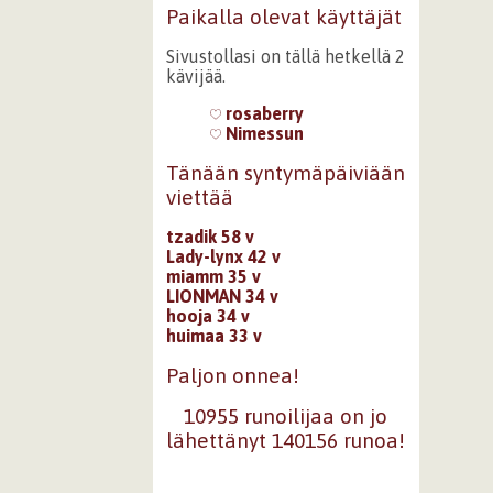
Paikalla olevat käyttäjät
Sivustollasi on tällä hetkellä 2
kävijää.
rosaberry
Nimessun
Tänään syntymäpäiviään
viettää
tzadik 58 v
Lady-lynx 42 v
miamm 35 v
LIONMAN 34 v
hooja 34 v
huimaa 33 v
Paljon onnea!
10955 runoilijaa on jo
lähettänyt 140156 runoa!