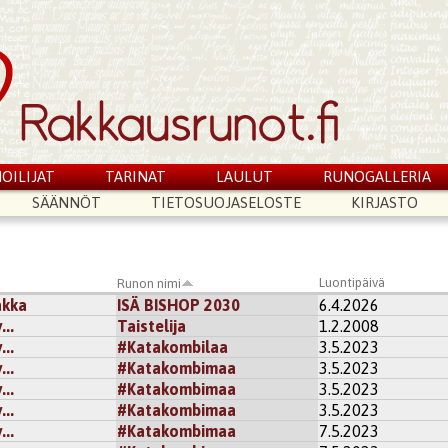
OILIJAT
TARINAT
LAULUT
RUNOGALLERIA
SÄÄNNÖT
TIETOSUOJASELOSTE
KIRJASTO
Luontipäivä
Runon nimi
akka
ISÄ BISHOP 2030
6.4.2026
..
Taistelija
1.2.2008
..
#Katakombilaa
3.5.2023
..
#Katakombimaa
3.5.2023
..
#Katakombimaa
3.5.2023
..
#Katakombimaa
3.5.2023
..
#Katakombimaa
7.5.2023