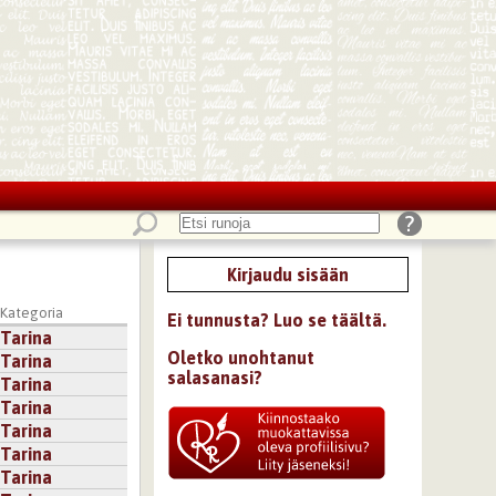
Kirjaudu sisään
Kategoria
Ei tunnusta? Luo se täältä.
Tarina
Oletko unohtanut
Tarina
salasanasi?
Tarina
Tarina
Tarina
Tarina
Tarina