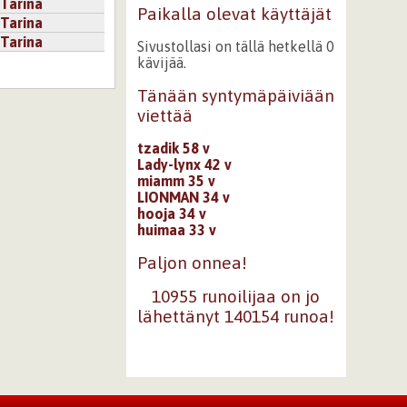
Tarina
Paikalla olevat käyttäjät
Tarina
Tarina
Sivustollasi on tällä hetkellä 0
kävijää.
Tänään syntymäpäiviään
viettää
tzadik 58 v
Lady-lynx 42 v
miamm 35 v
LIONMAN 34 v
hooja 34 v
huimaa 33 v
Paljon onnea!
10955 runoilijaa on jo
lähettänyt 140154 runoa!