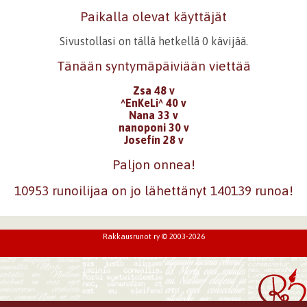
Paikalla olevat käyttäjät
Sivustollasi on tällä hetkellä 0 kävijää.
Tänään syntymäpäiviään viettää
Zsa 48 v
^EnKeLi^ 40 v
Nana 33 v
nanoponi 30 v
Josefín 28 v
Paljon onnea!
10953 runoilijaa on jo lähettänyt 140139 runoa!
Rakkausrunot ry © 2003-2026