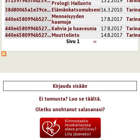
371397943f0d239...
13.2.2019
Tarin
Prologi: Hailuoto
38d80065a1e39ce...
Elämänkatsomukseni
16.3.2010
Tarin
Menneisyyden
440e6580996b527...
17.8.2017
Tarin
haamuja
440e6580996b527...
Kahvia ja haaveunia
17.8.2017
Tarin
440e6580996b527...
Muuttolintu
14.8.2017
Tarin
Sivu 1
››
Kirjaudu sisään
Ei tunnusta? Luo se täältä.
Oletko unohtanut salasanasi?