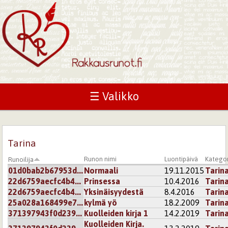
☰ Valikko
Tarina
Runon nimi
Luontipäivä
Kategor
Runoilija
01d0bab2b67953d...
Normaali
19.11.2015
Tarin
22d6759aecfc4b4...
Prinsessa
10.4.2016
Tarin
22d6759aecfc4b4...
Yksinäisyydestä
8.4.2016
Tarin
25a028a168499e7...
kylmä yö
18.2.2009
Tarin
371397943f0d239...
Kuolleiden kirja 1
14.2.2019
Tarin
Kuolleiden Kirja.