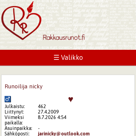
☰ Valikko
Runoilija nicky
♥
Julkaistu:
462
Liittynyt:
27.4.2009
Viimeksi
8.7.2026 4:54
paikalla:
Asuinpaikka:
-
Sähköposti:
jarinicky@outlook.com