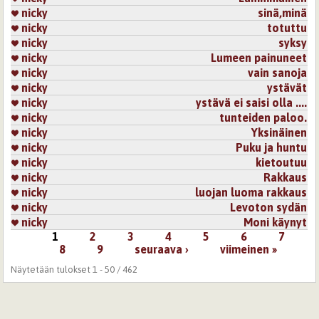
nicky
sinä,minä
nicky
totuttu
nicky
syksy
nicky
Lumeen painuneet
nicky
vain sanoja
nicky
ystävät
nicky
ystävä ei saisi olla ....
nicky
tunteiden paloo.
nicky
Yksinäinen
nicky
Puku ja huntu
nicky
kietoutuu
nicky
Rakkaus
nicky
luojan luoma rakkaus
nicky
Levoton sydän
nicky
Moni käynyt
1
2
3
4
5
6
7
Sivut
8
9
seuraava ›
viimeinen »
Näytetään tulokset 1 - 50 / 462