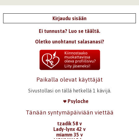
Kirjaudu sisään
Ei tunnusta? Luo se täältä.
Oletko unohtanut salasanasi?
Paikalla olevat käyttäjät
Sivustollasi on tällä hetkellä 1 kävijä.
Psyloche
Tänään syntymäpäiviään viettää
tzadik 58 v
Lady-lynx 42 v
miamm 35 v