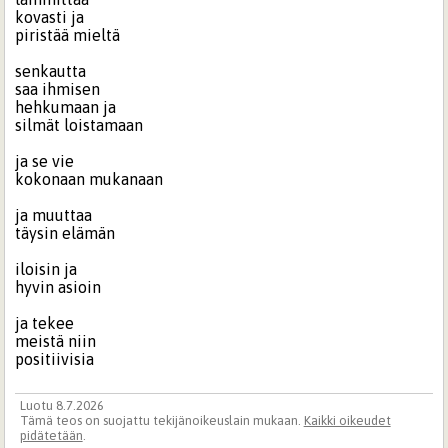
kovasti ja
piristää mieltä
senkautta
saa ihmisen
hehkumaan ja
silmät loistamaan
ja se vie
kokonaan mukanaan
ja muuttaa
täysin elämän
iloisin ja
hyvin asioin
ja tekee
meistä niin
positiivisia
Luotu 8.7.2026
Tämä teos on suojattu tekijänoikeuslain mukaan.
Kaikki oikeudet
pidätetään
.