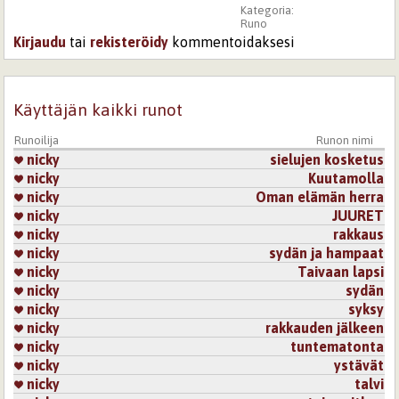
Kategoria:
Runo
Kirjaudu
tai
rekisteröidy
kommentoidaksesi
Käyttäjän kaikki runot
Runoilija
Runon nimi
nicky
sielujen kosketus
nicky
Kuutamolla
nicky
Oman elämän herra
nicky
JUURET
nicky
rakkaus
nicky
sydän ja hampaat
nicky
Taivaan lapsi
nicky
sydän
nicky
syksy
nicky
rakkauden jälkeen
nicky
tuntematonta
nicky
ystävät
nicky
talvi