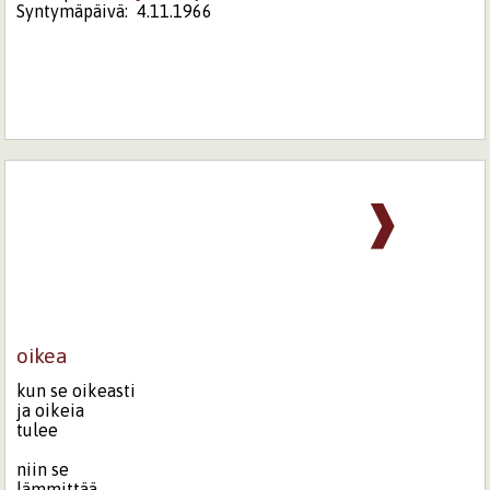
Syntymäpäivä:
4.11.1966
❱
oikea
kun se oikeasti
ja oikeia
tulee
niin se
lämmittää