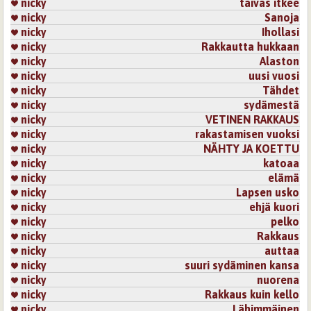
nicky
taivas itkee
nicky
Sanoja
nicky
Ihollasi
nicky
Rakkautta hukkaan
nicky
Alaston
nicky
uusi vuosi
nicky
Tähdet
nicky
sydämestä
nicky
VETINEN RAKKAUS
nicky
rakastamisen vuoksi
nicky
NÄHTY JA KOETTU
nicky
katoaa
nicky
elämä
nicky
Lapsen usko
nicky
ehjä kuori
nicky
pelko
nicky
Rakkaus
nicky
auttaa
nicky
suuri sydäminen kansa
nicky
nuorena
nicky
Rakkaus kuin kello
nicky
Lähimmäinen