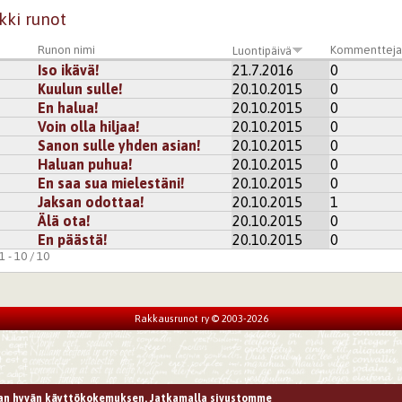
kki runot
Runon nimi
Kommenttej
Luontipäivä
Iso ikävä!
21.7.2016
0
Kuulun sulle!
20.10.2015
0
En halua!
20.10.2015
0
Voin olla hiljaa!
20.10.2015
0
Sanon sulle yhden asian!
20.10.2015
0
Haluan puhua!
20.10.2015
0
En saa sua mielestäni!
20.10.2015
0
Jaksan odottaa!
20.10.2015
1
Älä ota!
20.10.2015
0
En päästä!
20.10.2015
0
 - 10 / 10
Rakkausrunot ry © 2003-2026
n hyvän käyttökokemuksen. Jatkamalla sivustomme