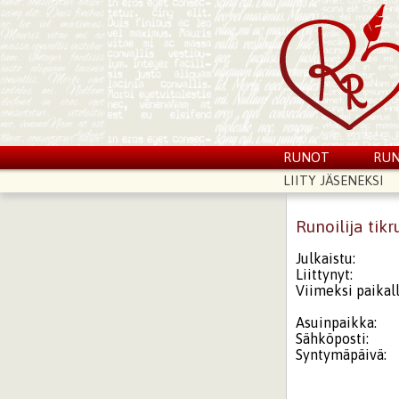
RUNOT
RUN
LIITY JÄSENEKSI
Runoilija tikr
Julkaistu:
Liittynyt:
Viimeksi paikall
Asuinpaikka:
Sähköposti:
Syntymäpäivä: