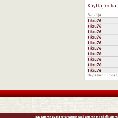
Käyttäjän kai
Runoilija
tikru76
tikru76
tikru76
tikru76
tikru76
tikru76
tikru76
tikru76
tikru76
tikru76
Näytetään tulokset 1
Käytämme evästeitä varmistaaksemme mahdollisimma