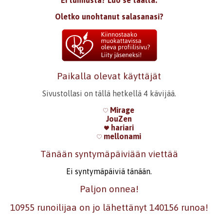
Ei tunnusta? Luo se täältä.
Oletko unohtanut salasanasi?
Paikalla olevat käyttäjät
Sivustollasi on tällä hetkellä 4 kävijää.
Mirage
JouZen
hariari
mellonami
Tänään syntymäpäiviään viettää
Ei syntymäpäiviä tänään.
Paljon onnea!
10955 runoilijaa on jo lähettänyt 140156 runoa!