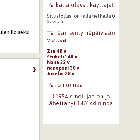
Paikalla olevat käyttäjät
Sivustollasi on tällä hetkellä 0
kävijää.
ulen iloiseksi
Tänään syntymäpäiviään
viettää
Zsa 48 v
^EnKeLi^ 40 v
Nana 33 v
nanoponi 30 v
❱
Josefín 28 v
Paljon onnea!
10954 runoilijaa on jo
lähettänyt 140144 runoa!