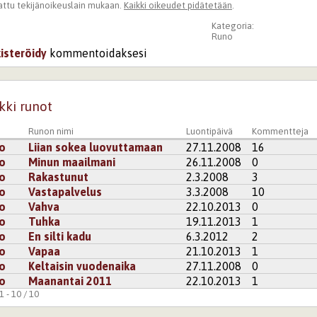
ttu tekijänoikeuslain mukaan.
Kaikki oikeudet pidätetään
.
Kategoria:
Runo
kisteröidy
kommentoidaksesi
kki runot
Runon nimi
Luontipäivä
Kommentteja
o
Liian sokea luovuttamaan
27.11.2008
16
o
Minun maailmani
26.11.2008
0
o
Rakastunut
2.3.2008
3
o
Vastapalvelus
3.3.2008
10
o
Vahva
22.10.2013
0
o
Tuhka
19.11.2013
1
o
En silti kadu
6.3.2012
2
o
Vapaa
21.10.2013
1
o
Keltaisin vuodenaika
27.11.2008
0
o
Maanantai 2011
22.10.2013
1
 - 10 / 10