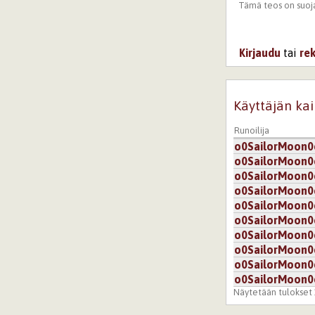
Tämä teos on suoja
Kirjaudu
tai
re
Käyttäjän kai
Runoilija
o0SailorMoon0
o0SailorMoon0
o0SailorMoon0
o0SailorMoon0
o0SailorMoon0
o0SailorMoon0
o0SailorMoon0
o0SailorMoon0
o0SailorMoon0
o0SailorMoon0
Näytetään tulokset 1