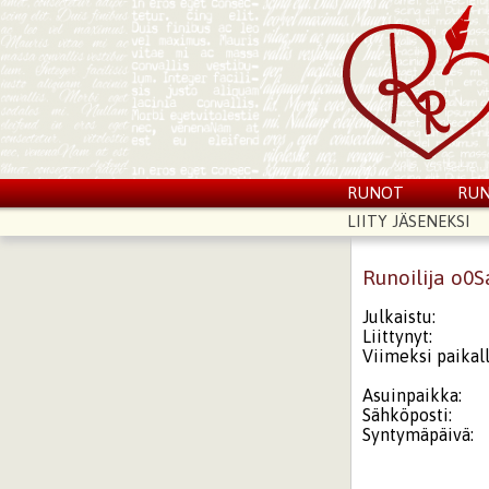
RUNOT
RUN
LIITY JÄSENEKSI
Runoilija o0
Julkaistu:
Liittynyt:
Viimeksi paikall
Asuinpaikka:
Sähköposti:
Syntymäpäivä: