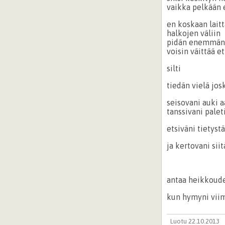
vaikka pelkään e
en koskaan lait
halkojen väliin
pidän enemmän
voisin väittää e
silti
tiedän vielä jos
seisovani au
tanssivani palet
etsiväni tietyst
ja kertovani siit
antaa heikkoud
kun hymyni viim
Luotu 22.10.2013