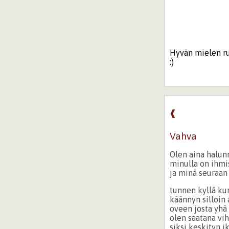
Hyvän mielen ru
:)
❰
Vahva
Olen aina halun
minulla on ihmis
ja minä seuraan
tunnen kyllä ku
käännyn silloin
oveen josta yhä
olen saatana vi
siksi keskityn 