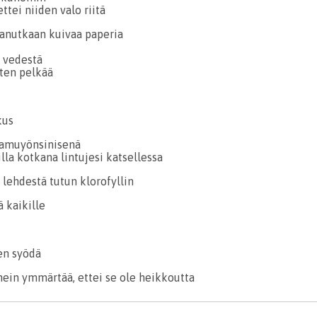
ttei niiden valo riitä
tanutkaan kuivaa paperia
 vedestä
tten pelkää
kus
ki aamuyönsinisenä
illa kotkana lintujesi katsellessa
ä lehdestä tutun klorofyllin
ä kaikille
en syödä
ein ymmärtää, ettei se ole heikkoutta