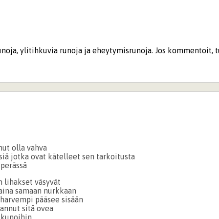
noja, ylitihkuvia runoja ja eheytymisrunoja. Jos kommentoit, t
nut olla vahva
iä jotka ovat kätelleet sen tarkoitusta
 perässä
n lihakset väsyvät
 aina samaan nurkkaan
 harvempi pääsee sisään
hannut sitä ovea
ikkunoihin