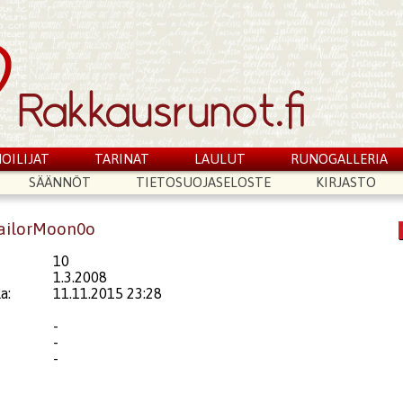
OILIJAT
TARINAT
LAULUT
RUNOGALLERIA
SÄÄNNÖT
TIETOSUOJASELOSTE
KIRJASTO
SailorMoon0o
10
1.3.2008
a:
11.11.2015 23:28
-
-
-