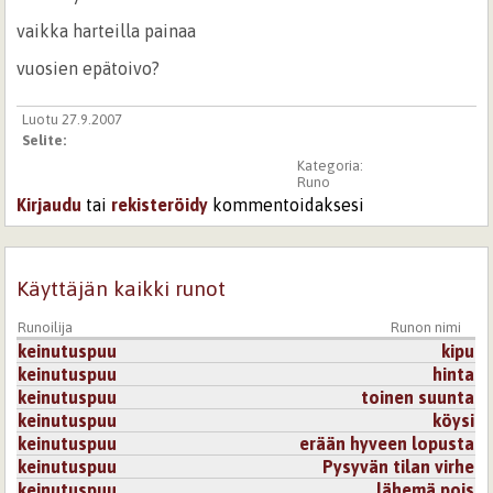
vaikka harteilla painaa
vuosien epätoivo?
Luotu 27.9.2007
Selite:
Kategoria:
Runo
Kirjaudu
tai
rekisteröidy
kommentoidaksesi
Käyttäjän kaikki runot
Runoilija
Runon nimi
keinutuspuu
kipu
keinutuspuu
hinta
keinutuspuu
toinen suunta
keinutuspuu
köysi
keinutuspuu
erään hyveen lopusta
keinutuspuu
Pysyvän tilan virhe
keinutuspuu
lähemä pois