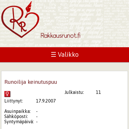
☰ Valikko
Runoilija keinutuspuu
Julkaistu:
11
Liittynyt:
17.9.2007
Asuinpaikka:
-
Sähköposti:
-
Syntymäpäivä:
-