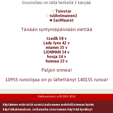
Sivustollasi on tällä hetkellä 3 kävijää.
Toivotar
tulihelmainen3
SariMaaret
Tänään syntymäpäiviään viettää
tzadik 58 v
Lady-lynx 42 v
miamm 35 v
LIONMAN 34 v
hooja 34 v
huimaa 33 v
Paljon onnea!
10955 runoilijaa on jo lähettänyt 140155 runoa!
Rakkausrunot ry © 2003-2026
Käytämme evästeitä varmistaaksemme mahdollisimman hyvän
käyttökokemuksen. Jatkamalla sivustomme käyttöä hyväksyt