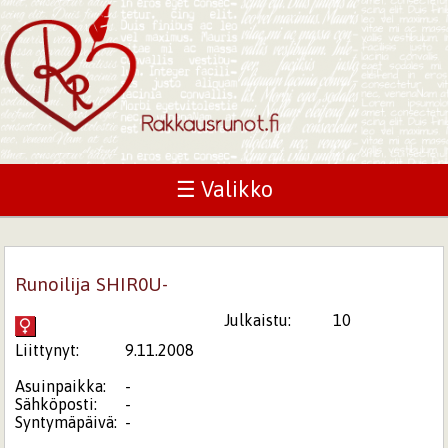
☰ Valikko
Runoilija SHIR0U-
Julkaistu:
10
Liittynyt:
9.11.2008
Asuinpaikka:
-
Sähköposti:
-
Syntymäpäivä:
-