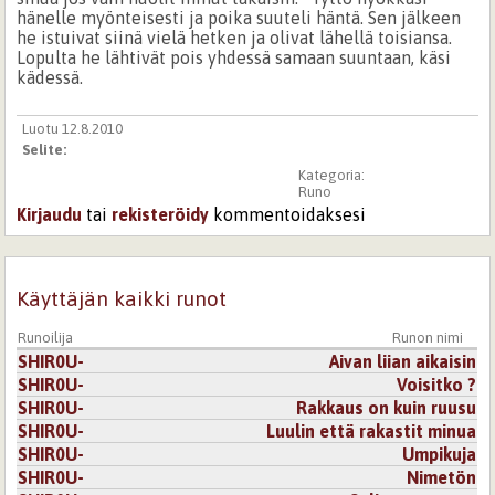
hänelle myönteisesti ja poika suuteli häntä. Sen jälkeen
he istuivat siinä vielä hetken ja olivat lähellä toisiansa.
Lopulta he lähtivät pois yhdessä samaan suuntaan, käsi
kädessä.
Luotu 12.8.2010
Selite:
Kategoria:
Runo
Kirjaudu
tai
rekisteröidy
kommentoidaksesi
Käyttäjän kaikki runot
Runoilija
Runon nimi
SHIR0U-
Aivan liian aikaisin
SHIR0U-
Voisitko ?
SHIR0U-
Rakkaus on kuin ruusu
SHIR0U-
Luulin että rakastit minua
SHIR0U-
Umpikuja
SHIR0U-
Nimetön