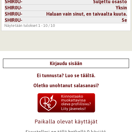
SHIR0U-
Suljettu osasto
SHIR0U-
Yksin
SHIR0U-
Haluan vain sinut, en taivaalta kuuta.
SHIR0U-
Se
Näytetään tulokset 1 - 10 / 10
Kirjaudu sisään
Ei tunnusta? Luo se täältä.
Oletko unohtanut salasanasi?
Paikalla olevat käyttäjät
Sivustollasi on tällä hetkellä 0 kävijää.