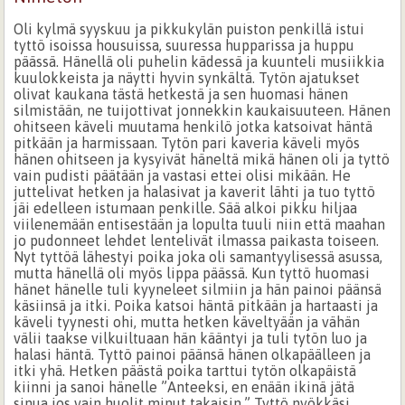
Oli kylmä syyskuu ja pikkukylän puiston penkillä istui
tyttö isoissa housuissa, suuressa hupparissa ja huppu
päässä. Hänellä oli puhelin kädessä ja kuunteli musiikkia
kuulokkeista ja näytti hyvin synkältä. Tytön ajatukset
olivat kaukana tästä hetkestä ja sen huomasi hänen
silmistään, ne tuijottivat jonnekkin kaukaisuuteen. Hänen
ohitseen käveli muutama henkilö jotka katsoivat häntä
pitkään ja harmissaan. Tytön pari kaveria käveli myös
hänen ohitseen ja kysyivät häneltä mikä hänen oli ja tyttö
vain pudisti päätään ja vastasi ettei olisi mikään. He
juttelivat hetken ja halasivat ja kaverit lähti ja tuo tyttö
jäi edelleen istumaan penkille. Sää alkoi pikku hiljaa
viilenemään entisestään ja lopulta tuuli niin että maahan
jo pudonneet lehdet lentelivät ilmassa paikasta toiseen.
Nyt tyttöä lähestyi poika joka oli samantyylisessä asussa,
mutta hänellä oli myös lippa päässä. Kun tyttö huomasi
hänet hänelle tuli kyyneleet silmiin ja hän painoi päänsä
käsiinsä ja itki. Poika katsoi häntä pitkään ja hartaasti ja
käveli tyynesti ohi, mutta hetken käveltyään ja vähän
välii taakse vilkuiltuaan hän kääntyi ja tuli tytön luo ja
halasi häntä. Tyttö painoi päänsä hänen olkapäälleen ja
itki yhä. Hetken päästä poika tarttui tytön olkapäistä
kiinni ja sanoi hänelle ”Anteeksi, en enään ikinä jätä
sinua jos vain huolit minut takaisin.” Tyttö nyökkäsi