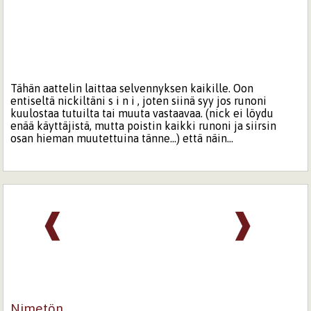
Tähän aattelin laittaa selvennyksen kaikille. Oon
entiseltä nickiltäni s i n i , joten siinä syy jos runoni
kuulostaa tutuilta tai muuta vastaavaa. (nick ei löydu
enää käyttäjistä, mutta poistin kaikki runoni ja siirsin
osan hieman muutettuina tänne...) että näin...
❰
❱
Nimetön