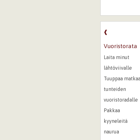
❰
Vuoristorata
Laita minut
lähtöviivalle
Tuuppaa matka
tunteiden
vuoristoradalle
Pakkaa
kyyneleitä
naurua