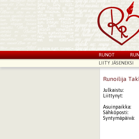
RUNOT
RUN
LIITY JÄSENEKSI
Runoilija Ta
Julkaistu:
Liittynyt:
Asuinpaikka:
Sähköposti:
Syntymäpäivä: