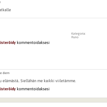
n
tkalle
Kategoria:
Runo
kisteröidy
kommentoidaksesi
pe diem
u elämästä.. Siellähän me kaikki viiletämme.
kisteröidy
kommentoidaksesi