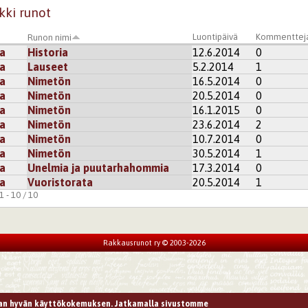
kki runot
Luontipäivä
Kommenttej
Runon nimi
ka
Historia
12.6.2014
0
ka
Lauseet
5.2.2014
1
ka
Nimetön
16.5.2014
0
ka
Nimetön
20.5.2014
0
ka
Nimetön
16.1.2015
0
ka
Nimetön
23.6.2014
2
ka
Nimetön
10.7.2014
0
ka
Nimetön
30.5.2014
1
ka
Unelmia ja puutarhahommia
17.3.2014
0
ka
Vuoristorata
20.5.2014
1
 - 10 / 10
Rakkausrunot ry © 2003-2026
n hyvän käyttökokemuksen. Jatkamalla sivustomme