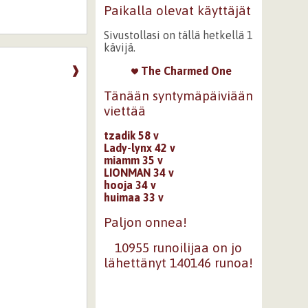
Paikalla olevat käyttäjät
Sivustollasi on tällä hetkellä 1
kävijä.
❱
The Charmed One
Tänään syntymäpäiviään
viettää
tzadik 58 v
Lady-lynx 42 v
miamm 35 v
LIONMAN 34 v
hooja 34 v
huimaa 33 v
Paljon onnea!
10955 runoilijaa on jo
lähettänyt 140146 runoa!