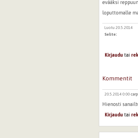
evääksi reppuu
loputtomalle ma
Luotu 20.5.2014
Selite:
Kirjaudu
tai
re
Kommentit
20.5.2014 0:00
car
Hienosti sanailt
Kirjaudu
tai
re