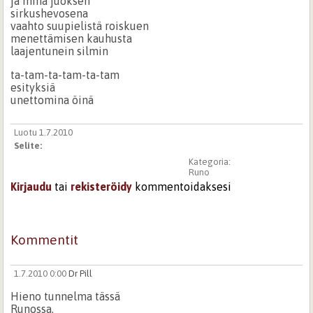
ja minä juoksen
sirkushevosena
vaahto suupielistä roiskuen
menettämisen kauhusta
laajentunein silmin
ta-tam-ta-tam-ta-tam
esityksiä
unettomina öinä
Luotu 1.7.2010
Selite:
Kategoria:
Runo
Kirjaudu
tai
rekisteröidy
kommentoidaksesi
Kommentit
1.7.2010 0:00
Dr Pill
Hieno tunnelma tässä
Runossa.