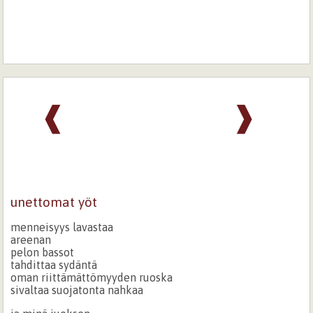
❰
❱
unettomat yöt
menneisyys lavastaa
areenan
pelon bassot
tahdittaa sydäntä
oman riittämättömyyden ruoska
sivaltaa suojatonta nahkaa