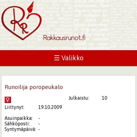
☰ Valikko
Runoilija poropeukalo
Julkaistu:
10
Liittynyt:
19.10.2009
Asuinpaikka:
-
Sähköposti:
-
Syntymäpäivä:
-