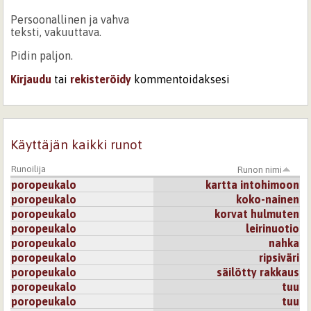
Persoonallinen ja vahva
teksti, vakuuttava.
Pidin paljon.
Kirjaudu
tai
rekisteröidy
kommentoidaksesi
Käyttäjän kaikki runot
Runoilija
Runon nimi
poropeukalo
kartta intohimoon
poropeukalo
koko-nainen
poropeukalo
korvat hulmuten
poropeukalo
leirinuotio
poropeukalo
nahka
poropeukalo
ripsiväri
poropeukalo
säilötty rakkaus
poropeukalo
tuu
poropeukalo
tuu