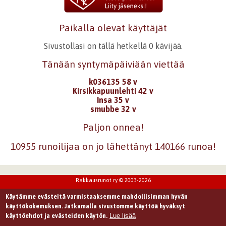
Paikalla olevat käyttäjät
Sivustollasi on tällä hetkellä 0 kävijää.
Tänään syntymäpäiviään viettää
k036135 58 v
Kirsikkapuunlehti 42 v
Insa 35 v
smubbe 32 v
Paljon onnea!
10955 runoilijaa on jo lähettänyt 140166 runoa!
Rakkausrunot ry © 2003-2026
Käytämme evästeitä varmistaaksemme mahdollisimman hyvän
käyttökokemuksen. Jatkamalla sivustomme käyttöä hyväksyt
Lue lisää
käyttöehdot ja evästeiden käytön.