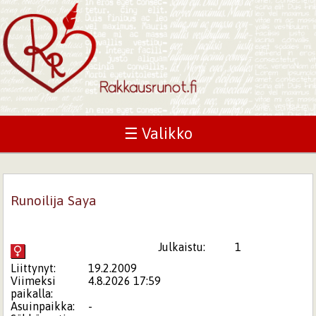
☰ Valikko
Runoilija Saya
Julkaistu:
1
Liittynyt:
19.2.2009
Viimeksi
4.8.2026 17:59
paikalla:
Asuinpaikka:
-