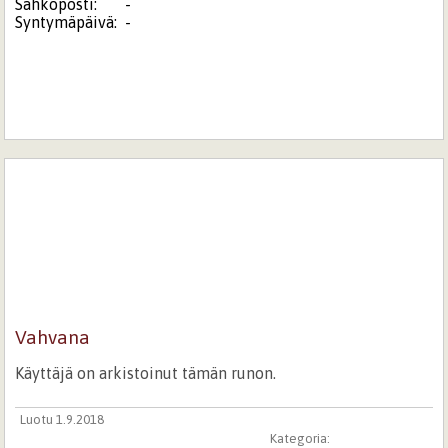
Sähköposti:
-
Syntymäpäivä:
-
Vahvana
Käyttäjä on arkistoinut tämän runon.
Luotu 1.9.2018
Kategoria: