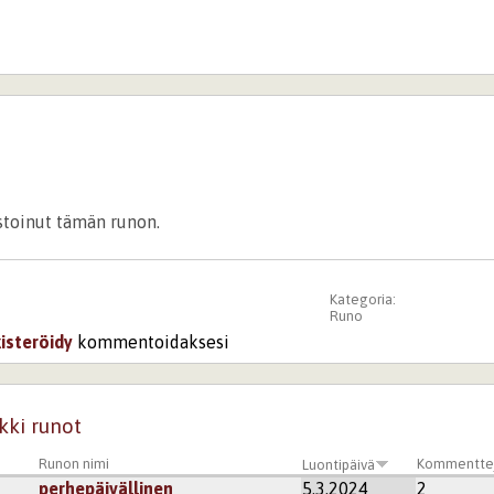
istoinut tämän runon.
Kategoria:
Runo
kisteröidy
kommentoidaksesi
kki runot
Runon nimi
Kommentte
Luontipäivä
perhepäivällinen
5.3.2024
2