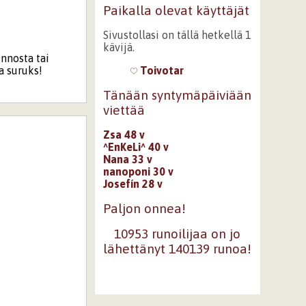
Paikalla olevat käyttäjät
Sivustollasi on tällä hetkellä 1
kävijä.
innosta tai
a suruks!
Toivotar
Tänään syntymäpäiviään
viettää
Zsa 48 v
^EnKeLi^ 40 v
Nana 33 v
nanoponi 30 v
Josefín 28 v
Paljon onnea!
10953 runoilijaa on jo
lähettänyt 140139 runoa!