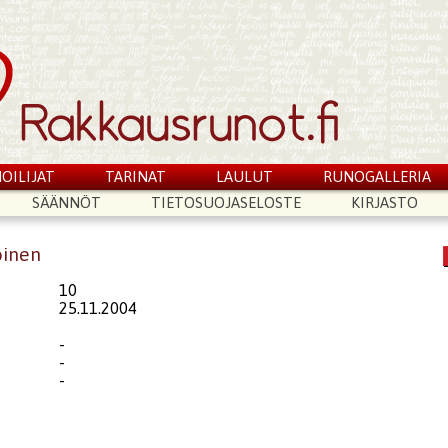
OILIJAT
TARINAT
LAULUT
RUNOGALLERIA
SÄÄNNÖT
TIETOSUOJASELOSTE
KIRJASTO
oinen
10
25.11.2004
-
-
-