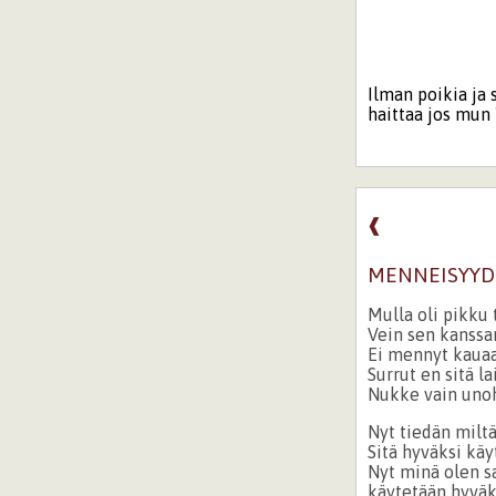
Ilman poikia ja s
haittaa jos mun 
❰
MENNEISYY
Mulla oli pikku 
Vein sen kanssa
Ei mennyt kauaa
Surrut en sitä l
Nukke vain unoh
Nyt tiedän miltä
Sitä hyväksi käy
Nyt minä olen s
käytetään hyväk