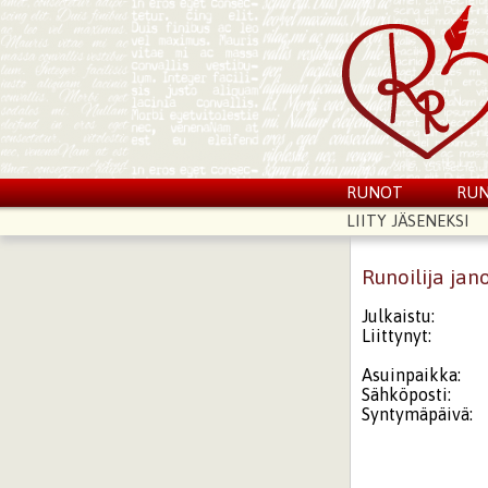
RUNOT
RUN
LIITY JÄSENEKSI
Runoilija jan
Julkaistu:
Liittynyt:
Asuinpaikka:
Sähköposti:
Syntymäpäivä: