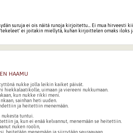
ydän suruja ei ois näitä runoja kirjoitettu... Ei mua hirveesti ki
'tekeleet' ei joitakin miellytä, kuhan kirjoittelen omaks iloks j
DEN HAAMU
tyttönä nukke jolla leikin kaiket päivät.
ni hiekkalaatikolle, uimaan ja viereeni nukkumaan.
kaan, kun nukke rikki meni.
ainkaan, sainhan heti uuden.
dettiin ja heitettiin menemään.
 nukesta tuntui.
tettiin ja, kun ei enää kelvannut, menemään se heitettiin.
aanut nuken roolin,
si, heitetään menemään ja siirrytään seuraavaan.