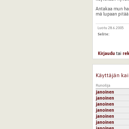
Antakaa mun hake
mä lupaan pitää 
Luotu 28.6.2005
Selite:
Kirjaudu
tai
re
Käyttäjän kai
Runoilija
janoinen
janoinen
janoinen
janoinen
janoinen
janoinen
janoinen