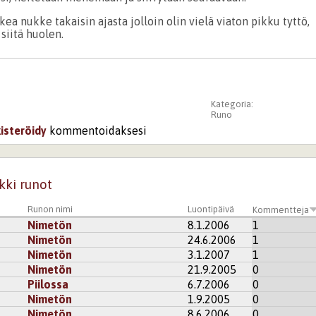
a nukke takaisin ajasta jolloin olin vielä viaton pikku tyttö,
siitä huolen.
Kategoria:
Runo
kisteröidy
kommentoidaksesi
kki runot
Runon nimi
Luontipäivä
Kommentteja
Nimetön
8.1.2006
1
Nimetön
24.6.2006
1
Nimetön
3.1.2007
1
Nimetön
21.9.2005
0
Piilossa
6.7.2006
0
Nimetön
1.9.2005
0
Nimetön
8.6.2006
0