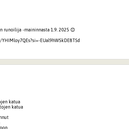
n runoilija -maininnasta 1.9. 2025 😊
be/YHIMloy7QEs?si=-EUal9hWSkDE8TSd
i
ojen katua
utojen katua
annut
n
koon