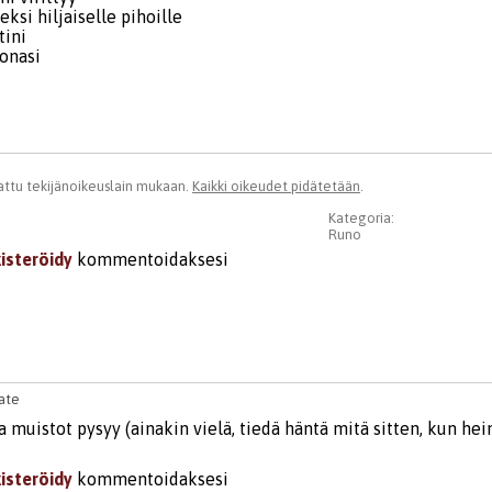
eksi hiljaiselle pihoille
tini
uonasi
ttu tekijänoikeuslain mukaan.
Kaikki oikeudet pidätetään
.
Kategoria:
Runo
kisteröidy
kommentoidaksesi
ate
a muistot pysyy (ainakin vielä, tiedä häntä mitä sitten, kun hein
3
kisteröidy
kommentoidaksesi