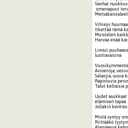
Vanhat nuokkuva
omenapuut terve
Metsäkaistaleel
Vihreys huumaa
Itkettää tämä k
Muistelen kaikk
Harvaa enää ka
Linnut puuhaava
luottavaisina
Vuosikymmenten
Avioeroja, vesi
Salaojia, uusia k
Rapistuvia peru
Talot keltaisia 
Uudet asukkaat 
elämisen tapa
Jollakin kentie
Mistä syntyy on
Riittääkö tyyty
Alamäessä kehon