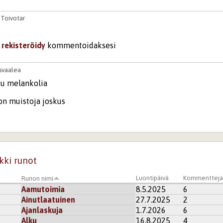
0
Toivotar
i
rekisteröidy
kommentoidaksesi
svaalea
tu melankolia
hon muistoja joskus
 rakentuu Rakkaalleen
kisteröidy
kommentoidaksesi
kki runot
5
Toivotar
Luontipäivä
Kommenttej
Runon nimi
nkoliaa ja alkukesän kauneutta.
Aamutoimia
8.5.2025
6
Ainutlaatuinen
27.7.2025
2
i
rekisteröidy
kommentoidaksesi
Ajanlaskuja
1.7.2026
6
Alku
16.8.2025
4