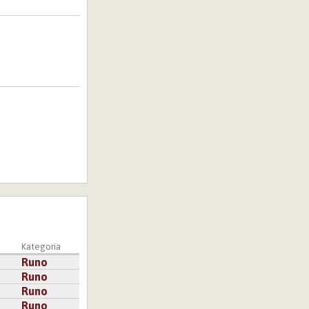
a
Kategoria
Runo
Runo
Runo
Runo