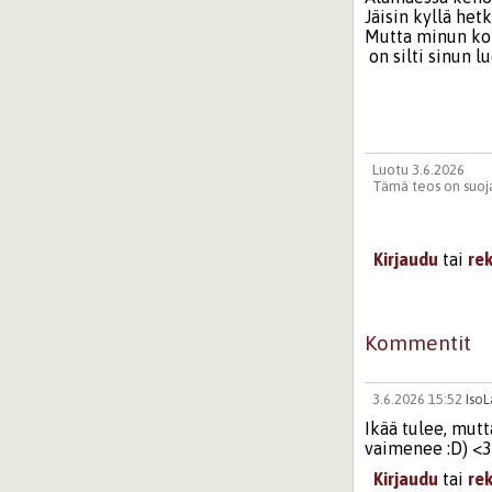
Jäisin kyllä hetk
Mutta minun ko
on silti sinun l
Luotu 3.6.2026
Tämä teos on suoja
Kirjaudu
tai
re
Kommentit
3.6.2026 15:52
IsoL
Ikää tulee, mutt
vaimenee :D) <
Kirjaudu
tai
re