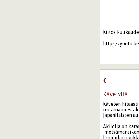
Kiitos kuukaude
https://youtu.
❰
Kävelyllä
Kävelen hitaast
rintamamiestal
japanilaisten a
Akileija on kar
metsämansika
lemmikin jouk