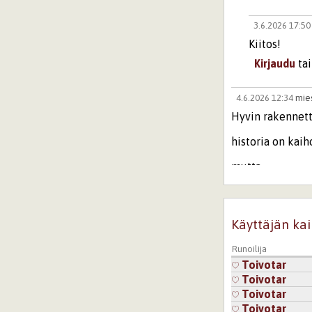
3.6.2026 17:5
Kiitos!
Kirjaudu
ta
4.6.2026 12:34
mie
Hyvin rakennet
historia on kai
mutta
hienosti tuleva
Kirjaudu
tai
re
Käyttäjän kai
4.6.2026 16:5
Runoilija
Kiitos, mela
Toivotar
Toivotar
Kirjaudu
ta
Toivotar
Sivut
Toivotar