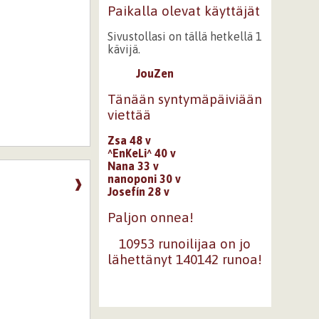
Paikalla olevat käyttäjät
Sivustollasi on tällä hetkellä 1
kävijä.
JouZen
Tänään syntymäpäiviään
viettää
Zsa 48 v
^EnKeLi^ 40 v
Nana 33 v
nanoponi 30 v
❱
Josefín 28 v
Paljon onnea!
10953 runoilijaa on jo
lähettänyt 140142 runoa!