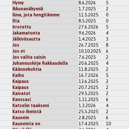
Hymy
8.6.2026
5
Ikkunanäkymiä
1.7.2025
2
Ilma, jota hengitämme
11.5.2025
0
Ilta
8.5.2025
0
Irrotettu
27.6.2026
5
Jakamatonta
9.6.2026
4
Jälkiviisautta
1.4.2025
3
Jos
26.7.2025
8
Jos et
10.10.2025
6
Jos valita saisin
7.6.2025
2
Juhannuskirje Rakkaudelle
20.6.2025
4
Käännekohtia
11.8.2025
2
Kaiho
16.7.2026
5
Kaipaus
13.6.2025
2
Kaipaus
20.7.2025
2
Kaivatut
29.5.2025
2
Kanssasi
1.11.2025
6
Katselin taakseni
1.3.2026
4
Katso ihmistä
25.5.2025
2
Kaunein
2.8.2025
6
Kauneinta on
17.4.2025
10