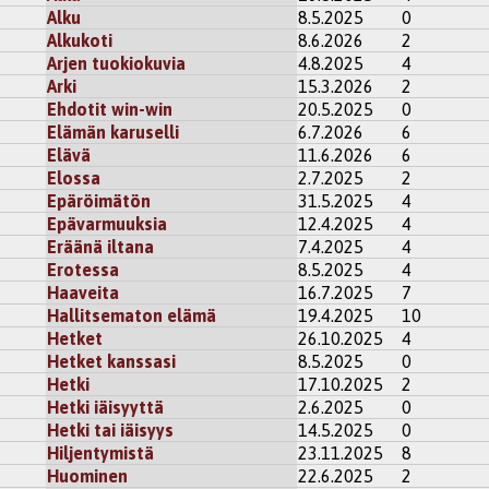
Alku
8.5.2025
0
Alkukoti
8.6.2026
2
Arjen tuokiokuvia
4.8.2025
4
Arki
15.3.2026
2
Ehdotit win-win
20.5.2025
0
Elämän karuselli
6.7.2026
6
Elävä
11.6.2026
6
Elossa
2.7.2025
2
Epäröimätön
31.5.2025
4
Epävarmuuksia
12.4.2025
4
Eräänä iltana
7.4.2025
4
Erotessa
8.5.2025
4
Haaveita
16.7.2025
7
Hallitsematon elämä
19.4.2025
10
Hetket
26.10.2025
4
Hetket kanssasi
8.5.2025
0
Hetki
17.10.2025
2
Hetki iäisyyttä
2.6.2025
0
Hetki tai iäisyys
14.5.2025
0
Hiljentymistä
23.11.2025
8
Huominen
22.6.2025
2