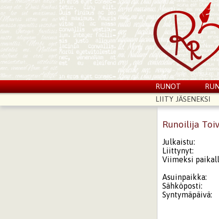
RUNOT
RUN
LIITY JÄSENEKSI
Runoilija Toi
Julkaistu:
Liittynyt:
Viimeksi paikall
Asuinpaikka:
Sähköposti:
Syntymäpäivä: