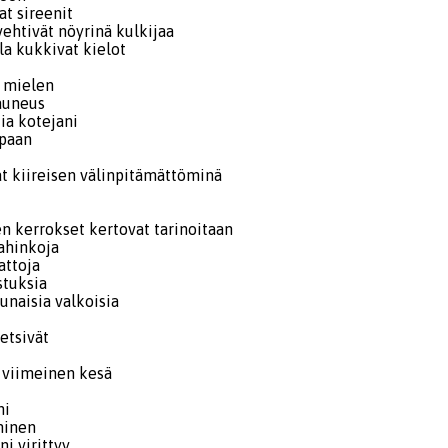
t sireenit
htivät nöyrinä kulkijaa
la kukkivat kielot
 mielen
auneus
ia kotejani
ipaan
t kiireisen välinpitämättöminä
 kerrokset kertovat tarinoitaan
vahinkoja
attoja
stuksia
punaisia valkoisia
etsivät
a
s viimeinen kesä
ni
minen
i virittyy