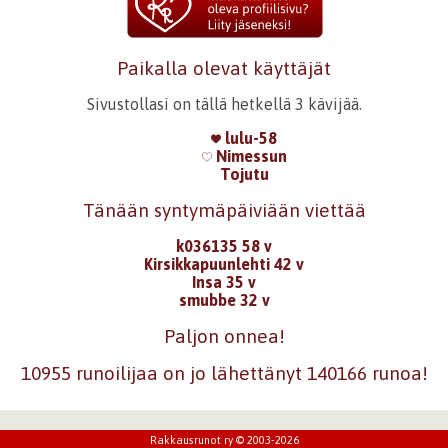
Paikalla olevat käyttäjät
Sivustollasi on tällä hetkellä 3 kävijää.
lulu-58
Nimessun
Tojutu
Tänään syntymäpäiviään viettää
k036135 58 v
Kirsikkapuunlehti 42 v
Insa 35 v
smubbe 32 v
Paljon onnea!
10955 runoilijaa on jo lähettänyt 140166 runoa!
Rakkausrunot ry © 2003-2026