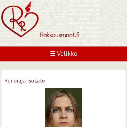
☰ Valikko
Runoilija IsoLate