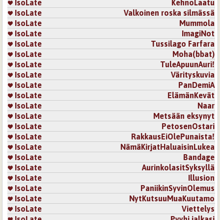
IsoLate
KehnoLaatu
IsoLate
Valkoinen roska silmässä
IsoLate
Mummola
IsoLate
ImagiNot
IsoLate
Tussilago Farfara
IsoLate
Moha(bbat)
IsoLate
TuleApuunAuri!
IsoLate
Värityskuvia
IsoLate
PanDemiA
IsoLate
ElämänKevät
IsoLate
Naar
IsoLate
Metsään eksynyt
IsoLate
PetosenOstari
IsoLate
RakkausEiOlePunaista!
IsoLate
NämäKirjatHaluaisinLukea
IsoLate
Bandage
IsoLate
AurinkolasitSyksyllä
IsoLate
Illusion
IsoLate
PaniikinSyvinOlemus
IsoLate
NytKutsuuMuaKuutamo
IsoLate
Viettelys
IsoLate
Pyyhi jalkasi