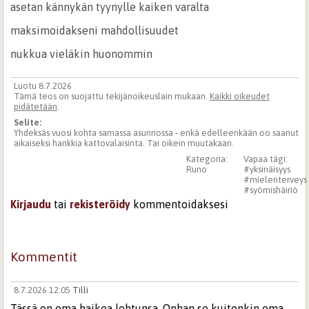
asetan kännykän tyynylle kaiken varalta
maksimoidakseni mahdollisuudet
nukkua vieläkin huonommin
Luotu 8.7.2026
Tämä teos on suojattu tekijänoikeuslain mukaan.
Kaikki oikeudet
pidätetään
.
Selite:
Yhdeksäs vuosi kohta samassa asunnossa - enkä edelleenkään oo saanut
aikaiseksi hankkia kattovalaisinta. Tai oikein muutakaan.
Kategoria:
Vapaa tägi:
Runo
#yksinäisyys
#mielenterveys
#syömishäiriö
Kirjaudu
tai
rekisteröidy
kommentoidaksesi
Kommentit
8.7.2026 12:05
Tilli
Tässä on oma haikea lohtunsa. Onhan se kuitenkin oma