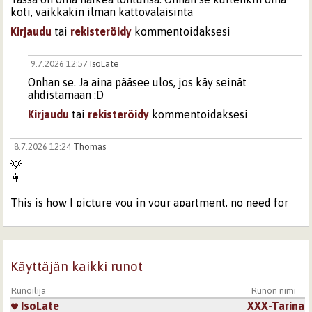
koti, vaikkakin ilman kattovalaisinta
Kirjaudu
tai
rekisteröidy
kommentoidaksesi
9.7.2026 12:57
IsoLate
Onhan se. Ja aina pääsee ulos, jos käy seinät
ahdistamaan :D
Kirjaudu
tai
rekisteröidy
kommentoidaksesi
8.7.2026 12:24
Thomas
💡
👩
This is how I picture you in your apartment, no need for
lighting.
Kirjaudu
tai
rekisteröidy
kommentoidaksesi
Käyttäjän kaikki runot
9.7.2026 12:59
IsoLate
:D just thought that maybe some lightning would help
Runoilija
Runon nimi
to boost some energy, with refreshing summer rain (?)
IsoLate
XXX-Tarina