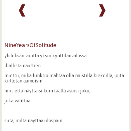
❰
❱
NineYearsOfSolitude
yhdeksän vuotta yksin kynttilänvalossa
illallista nauttien
miettii, mikä funktio mahtaa olla mustilla kiekoilla, joita
kiillotan aamuisin
niin, että näyttäisi kuin täällä asuisi joku,
joka välittää
siitä, miltä näyttää ulospäin