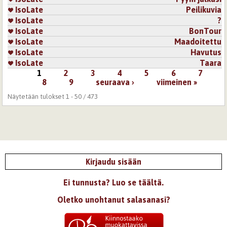
IsoLate
Peilikuvia
IsoLate
?
IsoLate
BonTour
IsoLate
Maadoitettu
IsoLate
Havutus
IsoLate
Taara
1
2
3
4
5
6
7
Sivut
8
9
seuraava ›
viimeinen »
Näytetään tulokset 1 - 50 / 473
Kirjaudu sisään
Ei tunnusta? Luo se täältä.
Oletko unohtanut salasanasi?