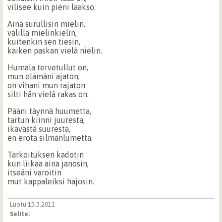
vilisee kuin pieni laakso.
Aina surullisin mielin,
välillä mielinkielin,
kuitenkin sen tiesin,
kaiken paskan vielä nielin.
Humala tervetullut on,
mun elämäni ajaton,
on vihani mun rajaton
silti hän vielä rakas on.
Pääni täynnä huumetta,
tartun kiinni juuresta,
ikävästä suuresta,
en erota silmänlumetta.
Tarkoituksen kadotin
kun liikaa aina janosin,
itseäni varoitin
mut kappaleiksi hajosin.
Luotu 15.3.2011
Selite: