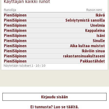
Käyttäjän kaikki runot
Runoilija
Runon nimi
PieniSiipinen
Ikävä
PieniSiipinen
Selviytymistä sanoilla
PieniSiipinen
Unelmia
PieniSiipinen
Kappaleina
PieniSiipinen
Isäni
PieniSiipinen
Sinulle
PieniSiipinen
Aika kultaa muistot
PieniSiipinen
Ikävöin sinua
PieniSiipinen
rakastansinuakultaseni
PieniSiipinen
Pakkastähdet
Näytetään tulokset 1 - 10 / 10
Kirjaudu sisään
Ei tunnusta? Luo se täältä.