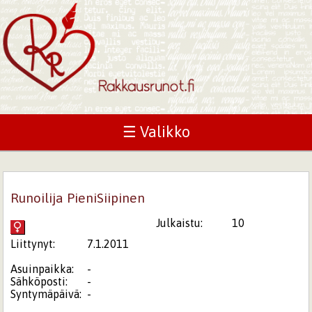
☰ Valikko
Runoilija PieniSiipinen
Julkaistu:
10
Liittynyt:
7.1.2011
Asuinpaikka:
-
Sähköposti:
-
Syntymäpäivä:
-