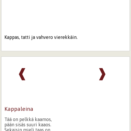
Kappas, tatti ja vahvero vierekkäin.
❰
❱
Kappaleina
Tää on pelkkä kaamos,
pään sisäs suuri kaaos.
Sekaisin mieli taas on,