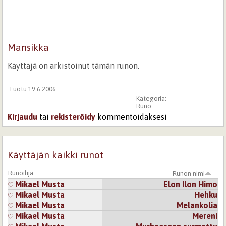
Mansikka
Käyttäjä on arkistoinut tämän runon.
Luotu 19.6.2006
Kategoria:
Runo
Kirjaudu
tai
rekisteröidy
kommentoidaksesi
Käyttäjän kaikki runot
Runoilija
Runon nimi
Mikael Musta
Elon Ilon Himo
Mikael Musta
Hehku
Mikael Musta
Melankolia
Mikael Musta
Mereni