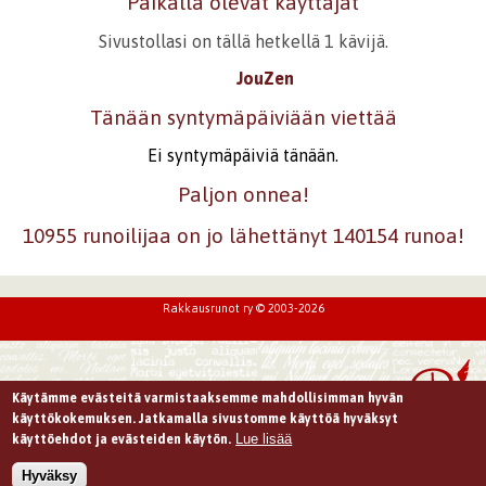
Paikalla olevat käyttäjät
Sivustollasi on tällä hetkellä 1 kävijä.
JouZen
Tänään syntymäpäiviään viettää
Ei syntymäpäiviä tänään.
Paljon onnea!
10955 runoilijaa on jo lähettänyt 140154 runoa!
Rakkausrunot ry © 2003-2026
Käytämme evästeitä varmistaaksemme mahdollisimman hyvän
käyttökokemuksen. Jatkamalla sivustomme käyttöä hyväksyt
Lue lisää
käyttöehdot ja evästeiden käytön.
Hyväksy