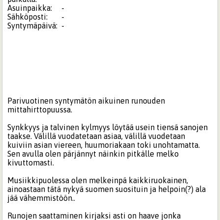
Asuinpaikka:
-
Sähköposti:
-
Syntymäpäivä:
-
Parivuotinen syntymätön aikuinen runouden
mittahirttopuussa.
Synkkyys ja talvinen kylmyys löytää usein tiensä sanojen
taakse. Välillä vuodatetaan asiaa, välillä vuodetaan
kuiviin asian viereen, huumoriakaan toki unohtamatta.
Sen avulla olen pärjännyt näinkin pitkälle melko
kivuttomasti.
Musiikkipuolessa olen melkeinpä kaikkiruokainen,
ainoastaan tätä nykyä suomen suosituin ja helpoin(?) ala
jää vähemmistöön..
Runojen saattaminen kirjaksi asti on haave jonka