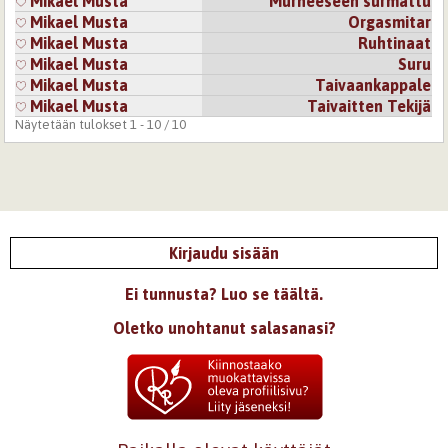
Mikael Musta
Murheeseen surmattu
Mikael Musta
Orgasmitar
Mikael Musta
Ruhtinaat
Mikael Musta
Suru
Mikael Musta
Taivaankappale
Mikael Musta
Taivaitten Tekijä
Näytetään tulokset 1 - 10 / 10
Kirjaudu sisään
Ei tunnusta? Luo se täältä.
Oletko unohtanut salasanasi?