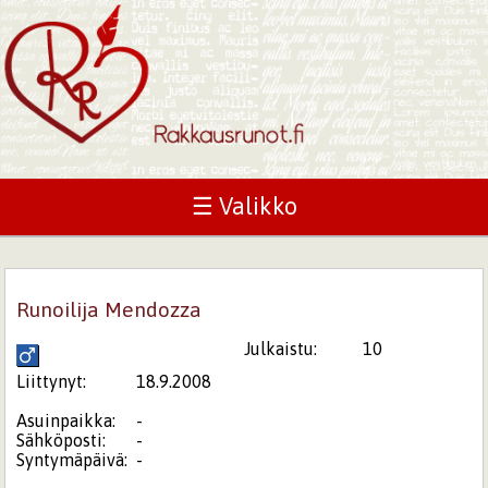
☰ Valikko
Runoilija Mendozza
Julkaistu:
10
Liittynyt:
18.9.2008
Asuinpaikka:
-
Sähköposti:
-
Syntymäpäivä:
-