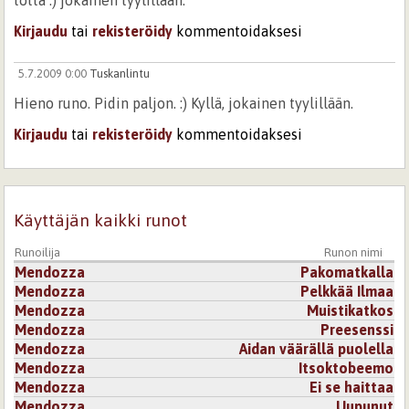
totta :) jokainen tyylillään.
Kirjaudu
tai
rekisteröidy
kommentoidaksesi
5.7.2009 0:00
Tuskanlintu
Hieno runo. Pidin paljon. :) Kyllä, jokainen tyylillään.
Kirjaudu
tai
rekisteröidy
kommentoidaksesi
Käyttäjän kaikki runot
Runoilija
Runon nimi
Mendozza
Pakomatkalla
Mendozza
Pelkkää Ilmaa
Mendozza
Muistikatkos
Mendozza
Preesenssi
Mendozza
Aidan väärällä puolella
Mendozza
Itsoktobeemo
Mendozza
Ei se haittaa
Mendozza
Uupunut