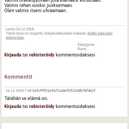
Valmis oravanpyörään jota elämäksi kutsutaan.
Valmis rahan vuoksi juoksemaan.
Olen valmis itseni uhraamaan.
Luotu 16.12.2018
Tämä teos on suojattu tekijänoikeuslain mukaan.
Kaikki oikeudet
pidätetään
.
Kategoria:
Runo
Kirjaudu
tai
rekisteröidy
kommentoidaksesi
Kommentit
16.12.2018 7:44
169c9f951e9671a0e959210db78f465f
Tätähän se elämä on..
Kirjaudu
tai
rekisteröidy
kommentoidaksesi