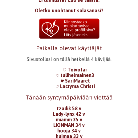
Ei tunnusta? Luo se täältä.
Oletko unohtanut salasanasi?
Paikalla olevat käyttäjät
Sivustollasi on tällä hetkellä 4 kävijää.
Toivotar
tulihelmainen3
SariMaaret
Lacryma Christi
Tänään syntymäpäiviään viettää
tzadik 58 v
Lady-lynx 42 v
miamm 35 v
LIONMAN 34 v
hooja 34 v
huimaa 33 v