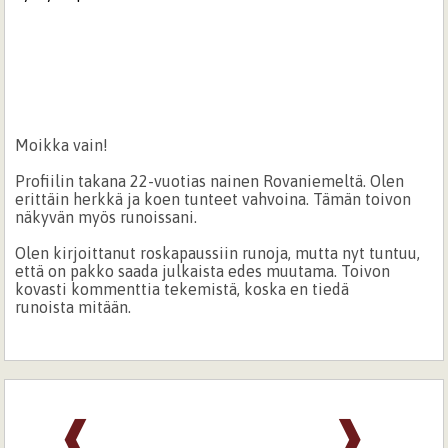
Moikka vain!
Profiilin takana 22-vuotias nainen Rovaniemeltä. Olen
erittäin herkkä ja koen tunteet vahvoina. Tämän toivon
näkyvän myös runoissani.
Olen kirjoittanut roskapaussiin runoja, mutta nyt tuntuu,
että on pakko saada julkaista edes muutama. Toivon
kovasti kommenttia tekemistä, koska en tiedä
runoista mitään.
❰
❱