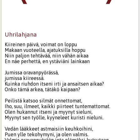
Uhrilahjana
Kiireinen päivä, voimat on loppu
Makaan vuoteella, ajatuksilla hoppu
Niin paljon tehtävää, niin vähän aikaa
En näe perhettä, en ystäviäni lainkaan
Jumissa oravanpyörässä,
jumissa kiireessä.
Kuinka riuhdon itseni irti ja ansaitsen aikaa?
Onko tämä arkea, tätäkö kaipaan?
Peilistä katsoo silmät onnettomat,
Iho, suu, ilmeet, kaikki piirteet tuntemattomat.
Olen hukannut itseni ja myynyt sieluni,
Myynyt sen työlle, kyyneleet kuristi nieluni.
Vedän lääkkeet astmaisiin keuhkoihini,
Puen ylle tekohymyni, ja olen valmis.