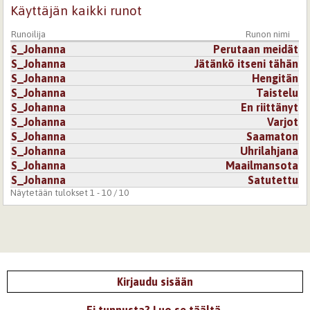
Käyttäjän kaikki runot
Runoilija
Runon nimi
S_Johanna
Perutaan meidät
S_Johanna
Jätänkö itseni tähän
S_Johanna
Hengitän
S_Johanna
Taistelu
S_Johanna
En riittänyt
S_Johanna
Varjot
S_Johanna
Saamaton
S_Johanna
Uhrilahjana
S_Johanna
Maailmansota
S_Johanna
Satutettu
Näytetään tulokset 1 - 10 / 10
Kirjaudu sisään