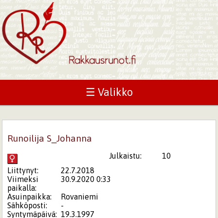
☰ Valikko
Runoilija S_Johanna
Julkaistu:
10
Liittynyt:
22.7.2018
Viimeksi
30.9.2020 0:33
paikalla:
Asuinpaikka:
Rovaniemi
Sähköposti:
-
Syntymäpäivä:
19.3.1997