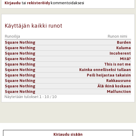
Kirjaudu
tai
rekisteröidy
kommentoidaksesi
Käyttäjän kaikki runot
Runoilija
Runon nimi
Square Nothing
Burden
Square Nothing
Kuluma
Square Nothing
Incoherent
Square Nothing
Mitä?
Square Nothing
This is not me
Square Nothing
Kuinka onnelliseksi tullaan
Square Nothing
Peili heijastaa takaisin
Square Nothing
Rakkausruno
Square Nothing
Älä ikinä koskaan
Square Nothing
Malfunction
Näytetään tulokset 1 - 10 / 10
Kirjaudu sisään