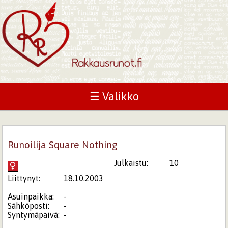
☰ Valikko
Runoilija Square Nothing
Julkaistu:
10
Liittynyt:
18.10.2003
Asuinpaikka:
-
Sähköposti:
-
Syntymäpäivä:
-