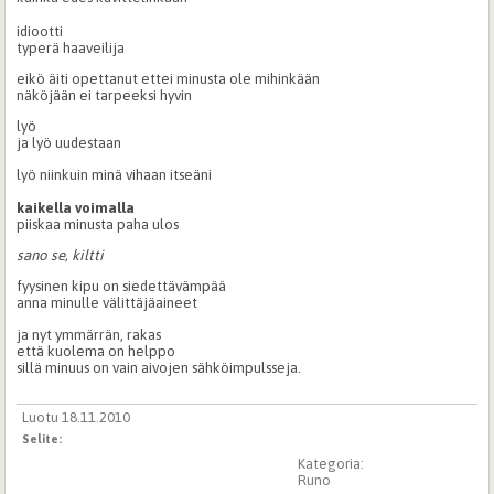
idiootti
typerä haaveilija
eikö äiti opettanut ettei minusta ole mihinkään
näköjään ei tarpeeksi hyvin
lyö
ja lyö uudestaan
lyö niinkuin minä vihaan itseäni
kaikella voimalla
piiskaa minusta paha ulos
sano se, kiltti
fyysinen kipu on siedettävämpää
anna minulle välittäjäaineet
ja nyt ymmärrän, rakas
että kuolema on helppo
sillä minuus on vain aivojen sähköimpulsseja.
Luotu 18.11.2010
Selite:
Kategoria:
Runo