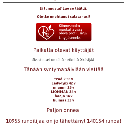
Ei tunnusta? Luo se täältä.
Oletko unohtanut salasanasi?
Paikalla olevat käyttäjät
Sivustollasi on tällä hetkellä 0 kävijää.
Tänään syntymäpäiviään viettää
tzadik 58 v
Lady-lynx 42 v
miamm 35 v
LIONMAN 34 v
hooja 34 v
huimaa 33 v
Paljon onnea!
10955 runoilijaa on jo lähettänyt 140154 runoa!