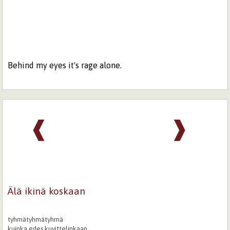
Behind my eyes it's rage alone.
❰
❱
Älä ikinä koskaan
tyhmätyhmätyhmä
kuinka edes kuvittelinkaan