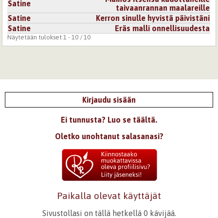
Satine
taivaanrannan maalareille
23.6.2007 0:00
elämäntapa
Satine
Kerron sinulle hyvistä päivistäni
Satine
Eräs malli onnellisuudesta
en tiedä miksi, mutta pidän tästä jollain kummallisella
Näytetään tulokset 1 - 10 / 10
tavalla, ehkä se muistuttaa minua jotenkin.
Kirjaudu
tai
rekisteröidy
kommentoidaksesi
11.10.2007 0:00
ÖidenKruunu
Vähän ihana :O
Kirjaudu sisään
Rakastuin <3
Ei tunnusta? Luo se täältä.
Kirjaudu
tai
rekisteröidy
kommentoidaksesi
Oletko unohtanut salasanasi?
22.6.2007 0:00
Pelagia
Kovin suloista.Ihana runo.
Kirjaudu
tai
rekisteröidy
kommentoidaksesi
Paikalla olevat käyttäjät
23.6.2007 0:00
Carre
Sivustollasi on tällä hetkellä 0 kävijää.
Aikas hienosti tuot runossa esiin etenkin suomalaisen