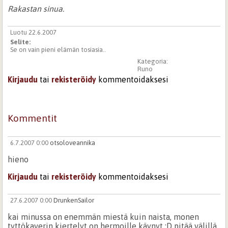
Rakastan sinua.
Luotu 22.6.2007
Selite:
Se on vain pieni elämän tosiasia..
Kategoria:
Runo
Kirjaudu
tai
rekisteröidy
kommentoidaksesi
Kommentit
6.7.2007 0:00
otsoloveannika
hieno
Kirjaudu
tai
rekisteröidy
kommentoidaksesi
27.6.2007 0:00
DrunkenSailor
kai minussa on enemmän miestä kuin naista, monen
tyttökaverin kiertelyt on hermoille käynyt :D pitää välillä