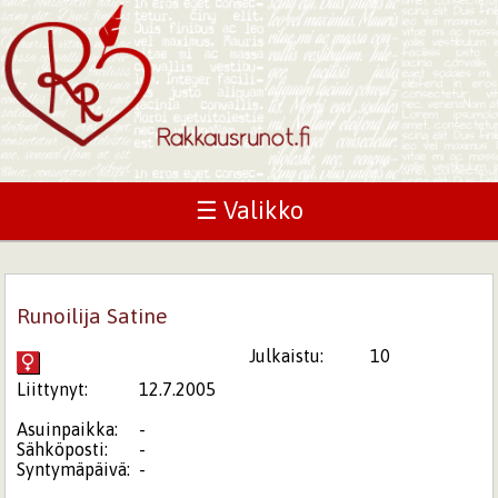
☰ Valikko
Runoilija Satine
Julkaistu:
10
Liittynyt:
12.7.2005
Asuinpaikka:
-
Sähköposti:
-
Syntymäpäivä:
-