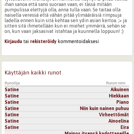
ihan sanoa että sano suoraan vaan, ei tässä mitään
pumpulissa elettyjä olla, anna tulla vaan. Se taitaa olla
naisella veressä että vähän pitää ylimääräisiä rimpsuja
ladella ennen kuin sitä kehtaa sen ydin asian kertoa. ;> ja
sitten sitä ihmetellään kun ei miehet ymmärrä, sehän se
on, kun vaan jaksasivat istahtaa ja kuunnella loppuun! :)
Kirjaudu
tai
rekisteröidy
kommentoidaksesi
24.6.2007 0:00
niiu
Kierrellen Kaarrelleen...noinhan se usein menee.
:))
Käyttäjän kaikki runot
Hieno.
Runoilija
Runon nimi
Satine
Aikuinen
Kirjaudu
tai
rekisteröidy
kommentoidaksesi
Satine
Hiekkaan
Satine
Piano
22.6.2007 0:00
Blood and Tears
Satine
Niin kuin nainen puhuu
Itselleni voisi myöskin käydä noin. ^^
Satine
Virheettömät
Ihana, kaunis runo.
Satine
Ainoelina
Satine
Eira
Kirjaudu
tai
rekisteröidy
kommentoidaksesi
Mainos itsensä kadottaneille