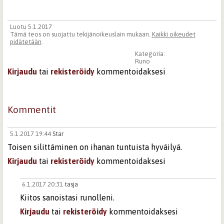
Luotu 5.1.2017
Tämä teos on suojattu tekijänoikeuslain mukaan.
Kaikki oikeudet
pidätetään
.
Kategoria:
Runo
Kirjaudu
tai
rekisteröidy
kommentoidaksesi
Kommentit
5.1.2017 19:44
Star
Toisen silittäminen on ihanan tuntuista hyväilyä.
Kirjaudu
tai
rekisteröidy
kommentoidaksesi
6.1.2017 20:31
tasja
Kiitos sanoistasi runolleni.
Kirjaudu
tai
rekisteröidy
kommentoidaksesi