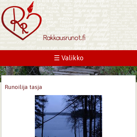
☰ Valikko
Runoilija tasja