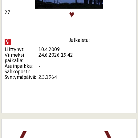
♥
27
Julkaistu:
Liittynyt:
10.4.2009
Viimeksi
24.6.2026 19:42
paikalla:
Asuinpaikka:
-
Sähköposti:
-
Syntymäpäivä:
2.3.1964
❰
❱