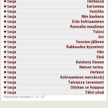
tasja
Hetkessä
nrakkautta täynnä oleva hetkesi
tasja
Sattumaa
Onnitteluni ♡♡♡
tasja
Voisitko
tasja
Niin kaukana
Kirjaudu
tai
rekisteröidy
kommentoidaksesi
tasja
Eräs kohtaaminen
tasja
Rannalla maailman
2.3.2017 19:55
tasja
tasja
Tulosi
- kiitos paljon-
tasja
Jos
tasja
Vuosien jälkeen
Kirjaudu
tai
rekisteröidy
kommentoidaksesi
tasja
Rakkauden kyyneleet
tasja
Hän
2.3.2018 6:44
runoretku
tasja
Sinä
Varsin rehellisesti sanottu tämä merkitystä huokuva hetki
tasja
Kuiskata Sinuun
ennen uuden alkua.
tasja
Naisen tarina.
Kirjaudu
tai
rekisteröidy
kommentoidaksesi
tasja
Hetkeni
tasja
Kohtaaminen metsässä;)
tasja
Taivaissa tavanneet
21.3.2018 3:48
tasja
tasja
Olishan se huippua
Kiitos:)
tasja
Tähti yönä
Kirjaudu
tai
rekisteröidy
kommentoidaksesi
Näytetään tulokset 1 - 27 / 27