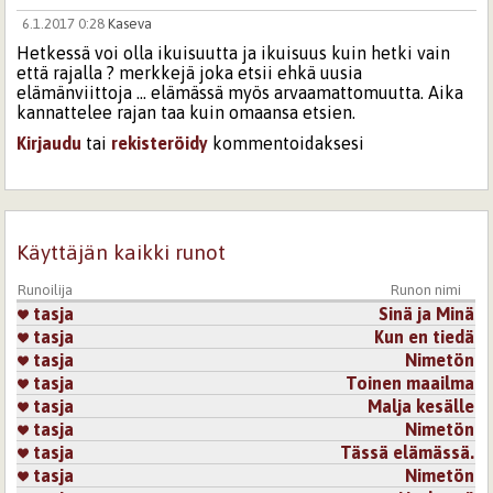
6.1.2017 0:28
Kaseva
Hetkessä voi olla ikuisuutta ja ikuisuus kuin hetki vain
että rajalla ? merkkejä joka etsii ehkä uusia
elämänviittoja ... elämässä myös arvaamattomuutta. Aika
kannattelee rajan taa kuin omaansa etsien.
Kirjaudu
tai
rekisteröidy
kommentoidaksesi
6.1.2017 20:38
tasja
Kiitos Kaseva ajatuksistasi runolleni. Joku vuosi sitten
kirjoitin runon -sanojen elämä-. Nyt kyseinen runo on
Käyttäjän kaikki runot
ikäänkuin vastaus siihen runoon. Hyvin kirjoitit.
Runoilija
Runon nimi
Kirjaudu
tai
rekisteröidy
kommentoidaksesi
tasja
Sinä ja Minä
tasja
Kun en tiedä
3.2.2017 21:49
ollisamuli
tasja
Nimetön
Rakkaudessa vain etäisyys ei ole silittämisen arvoinen
tasja
Toinen maailma
vaikka toisaalta se ajoittain on ehdoton.........
tasja
Malja kesälle
Kirjaudu
tai
rekisteröidy
kommentoidaksesi
tasja
Nimetön
tasja
Tässä elämässä.
tasja
Nimetön
2.3.2017 14:40
lehdetönpuu