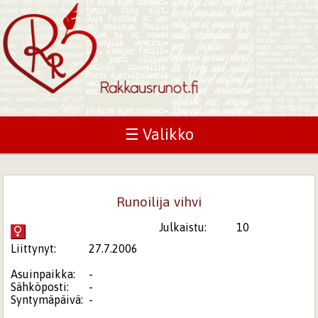
☰ Valikko
Runoilija vihvi
Julkaistu:
10
Liittynyt:
27.7.2006
Asuinpaikka:
-
Sähköposti:
-
Syntymäpäivä:
-