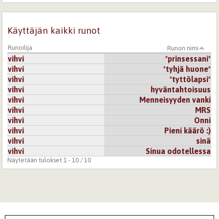
Käyttäjän kaikki runot
Runoilija
Runon nimi
vihvi
*prinsessani*
vihvi
*tyhjä huone*
vihvi
*tyttölapsi*
vihvi
hyväntahtoisuus
vihvi
Menneisyyden vanki
vihvi
MRS
vihvi
Onni
vihvi
Pieni käärö :)
vihvi
sinä
vihvi
Sinua odotellessa
Näytetään tulokset 1 - 10 / 10