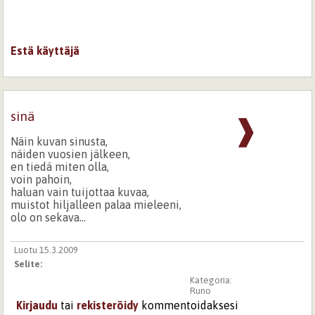
Estä käyttäjä
sinä
❱
Näin kuvan sinusta,
näiden vuosien jälkeen,
en tiedä miten olla,
voin pahoin,
haluan vain tuijottaa kuvaa,
muistot hiljalleen palaa mieleeni,
olo on sekava...
Luotu 15.3.2009
Selite:
Kategoria:
Runo
Kirjaudu
tai
rekisteröidy
kommentoidaksesi