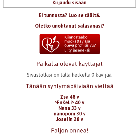
Kirjaudu sisään
Ei tunnusta? Luo se täältä.
Oletko unohtanut salasanasi?
Paikalla olevat käyttäjät
Sivustollasi on tällä hetkellä 0 kävijää.
Tänään syntymäpäiviään viettää
Zsa 48 v
^EnKeLi^ 40 v
Nana 33 v
nanoponi 30 v
Josefín 28 v
Paljon onnea!