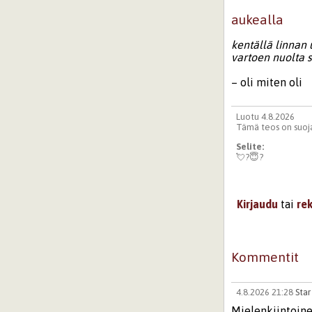
aukealla
kentällä
linnan
vartoen
nuolta
– oli miten oli
Luotu 4.8.2026
Tämä teos on suoja
Selite:
💘?😇?
Kirjaudu
tai
re
Kommentit
4.8.2026 21:28
Star
Mielenkiintoin