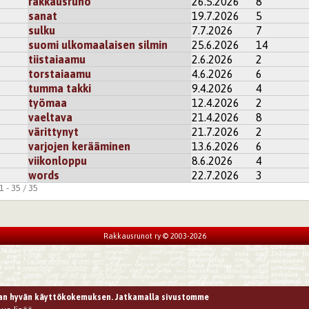
rakkausruno
26.5.2026
8
sanat
19.7.2026
5
sulku
7.7.2026
7
suomi ulkomaalaisen silmin
25.6.2026
14
tiistaiaamu
2.6.2026
2
torstaiaamu
4.6.2026
6
tumma takki
9.4.2026
4
työmaa
12.4.2026
2
vaeltava
21.4.2026
8
värittynyt
21.7.2026
2
varjojen kerääminen
13.6.2026
6
viikonloppu
8.6.2026
4
words
22.7.2026
3
 - 35 / 35
Rakkausrunot ry © 2003-2026
n hyvän käyttökokemuksen. Jatkamalla sivustomme