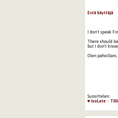
Estä käyttäjä
I don't speak F
There should be
but I don't know
Olen pahoillani, 
Suosittelen:
IsoLate
Till