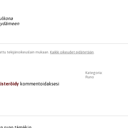
ulkona
sydämeen
ttu tekijänoikeuslain mukaan.
Kaikki oikeudet pidätetään
.
Kategoria:
Runo
kisteröidy
kommentoidaksesi
en runo tämäkin.