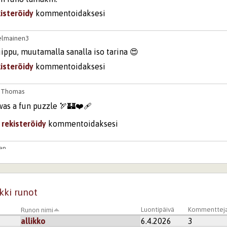
kisteröidy
kommentoidaksesi
helmainen3
ippu, muutamalla sanalla iso tarina 😍
kisteröidy
kommentoidaksesi
2
Thomas
was a fun puzzle 🏹🏰❤️‍🩹
i
rekisteröidy
kommentoidaksesi
en
kisteröidy
kommentoidaksesi
kki runot
ate
Luontipäivä
Kommenttej
Runon nimi
allikko
6.4.2026
3