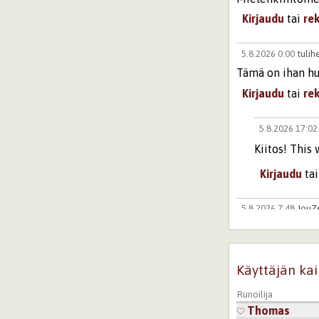
Kirjaudu
tai
re
5.8.2026 0:00
tuli
Tämä on ihan hu
Kirjaudu
tai
re
5.8.2026 17:0
Kiitos! This 
Kirjaudu
ta
5.8.2026 7:48
JouZ
Wicked : )
Kirjaudu
tai
re
Käyttäjän kai
5.8.2026 20:15
IsoL
Runoilija
Taitavaa :)
Thomas