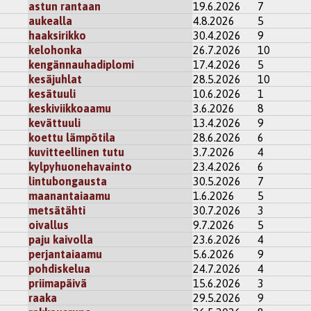
kisteröidy
kommentoidaksesi
astun rantaan
19.6.2026
7
aukealla
4.8.2026
5
haaksirikko
30.4.2026
9
kelohonka
26.7.2026
10
kengännauhadiplomi
17.4.2026
5
kesäjuhlat
28.5.2026
10
kesätuuli
10.6.2026
1
keskiviikkoaamu
3.6.2026
8
kevättuuli
13.4.2026
9
koettu lämpötila
28.6.2026
6
kuvitteellinen tutu
3.7.2026
4
kylpyhuonehavainto
23.4.2026
6
lintubongausta
30.5.2026
7
maanantaiaamu
1.6.2026
5
metsätähti
30.7.2026
3
oivallus
9.7.2026
5
paju kaivolla
23.6.2026
4
perjantaiaamu
5.6.2026
9
pohdiskelua
24.7.2026
4
priimapäivä
15.6.2026
3
raaka
29.5.2026
9