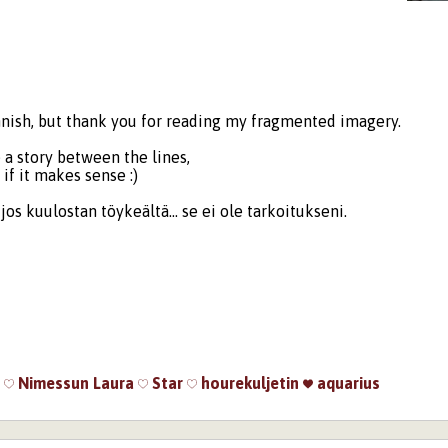
innish, but thank you for reading my fragmented imagery.
 a story between the lines,
 if it makes sense :)
jos kuulostan töykeältä... se ei ole tarkoitukseni.
i
Nimessun
Laura
Star
hourekuljetin
aquarius