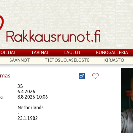
OILIJAT
TARINAT
LAULUT
RUNOGALLERIA
SÄÄNNÖT
TIETOSUOJASELOSTE
KIRJASTO
omas
35
6.4.2026
a:
8.8.2026 10:06
Netherlands
-
23.1.1982