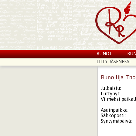
RUNOT
RUN
LIITY JÄSENEKSI
Runoilija Th
Julkaistu:
Liittynyt:
Viimeksi paikall
Asuinpaikka:
Sähköposti:
Syntymäpäivä: