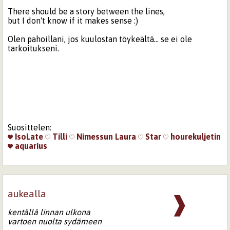
There should be a story between the lines,
but I don't know if it makes sense :)
Olen pahoillani, jos kuulostan töykeältä... se ei ole
tarkoitukseni.
Suosittelen:
IsoLate
Tilli
Nimessun
Laura
Star
hourekuljetin
aquarius
aukealla
❱
kentällä
linnan
ulkona
vartoen
nuolta
sydämeen