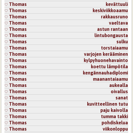
Thomas
kevättuuli
Thomas
keskiviikkoaamu
Thomas
rakkausruno
Thomas
vaeltava
Thomas
astun rantaan
Thomas
lintubongausta
Thomas
sulku
Thomas
torstaiaamu
Thomas
varjojen kerääminen
Thomas
kylpyhuonehavainto
Thomas
koettu lämpötila
Thomas
kengännauhadiplomi
Thomas
maanantaiaamu
Thomas
aukealla
Thomas
oivallus
Thomas
sanat
Thomas
kuvitteellinen tutu
Thomas
paju kaivolla
Thomas
tumma takki
Thomas
pohdiskelua
Thomas
viikonloppu