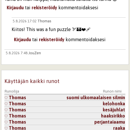
Kirjaudu
tai
rekisteröidy
kommentoidaksesi
5.8.2026 17:02
Thomas
Kiitos! This was a fun puzzle 🏹🏰❤️‍🩹
Kirjaudu
tai
rekisteröidy
kommentoidaksesi
5.8.2026 7:48
JouZen
Wicked : )
Kirjaudu
tai
rekisteröidy
kommentoidaksesi
Käyttäjän kaikki runot
5.8.2026 20:15
IsoLate
Taitavaa :)
Runoilija
Runon nimi
Thomas
suomi ulkomaalaisen silmin
Kirjaudu
tai
rekisteröidy
kommentoidaksesi
Thomas
kelohonka
Thomas
kesäjuhlat
Thomas
haaksirikko
Thomas
perjantaiaamu
Thomas
raaka