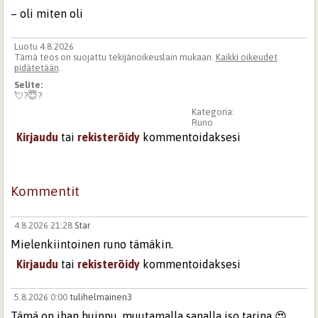
– oli miten oli
Luotu 4.8.2026
Tämä teos on suojattu tekijänoikeuslain mukaan.
Kaikki oikeudet
pidätetään
.
Selite:
💘?😇?
Kategoria:
Runo
Kirjaudu
tai
rekisteröidy
kommentoidaksesi
Kommentit
4.8.2026 21:28
Star
Mielenkiintoinen runo tämäkin.
Kirjaudu
tai
rekisteröidy
kommentoidaksesi
5.8.2026 0:00
tulihelmainen3
Tämä on ihan huippu, muutamalla sanalla iso tarina 😍