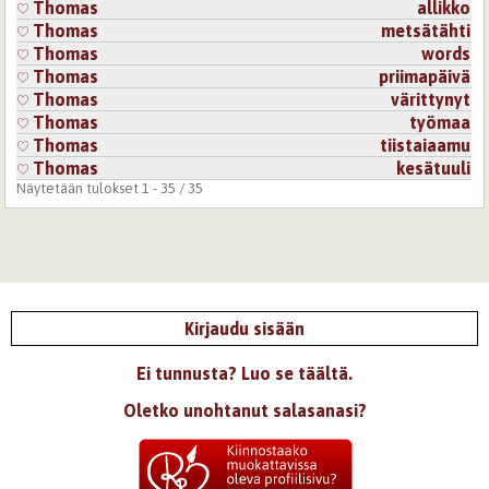
Thomas
allikko
Thomas
metsätähti
Thomas
words
Thomas
priimapäivä
Thomas
värittynyt
Thomas
työmaa
Thomas
tiistaiaamu
Thomas
kesätuuli
Näytetään tulokset 1 - 35 / 35
Kirjaudu sisään
Ei tunnusta? Luo se täältä.
Oletko unohtanut salasanasi?