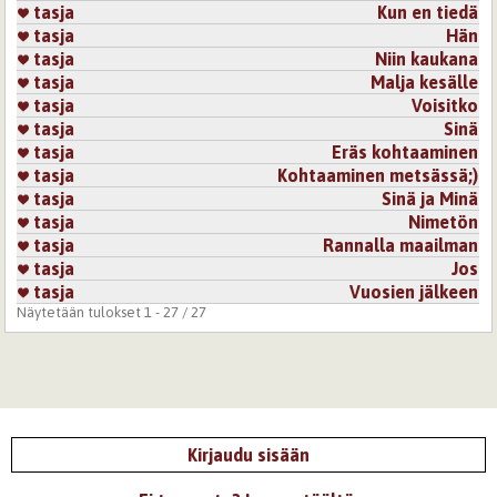
tasja
Kun en tiedä
kuulenko,näenkö - ihmiselon taipaleen hiljaiset äänet.
tasja
Hän
tasja
Niin kaukana
Kaunis runo jälleen Sinulta ( kuin kesän hiljaisuuden
säveleet )
tasja
Malja kesälle
tasja
Voisitko
Kirjaudu
tai
rekisteröidy
kommentoidaksesi
tasja
Sinä
tasja
Eräs kohtaaminen
17.9.2021 8:13
tasja
tasja
Kohtaaminen metsässä;)
Kiitos kauniista kommentoinnista:)
tasja
Sinä ja Minä
tasja
Nimetön
Kirjaudu
tai
rekisteröidy
kommentoidaksesi
tasja
Rannalla maailman
tasja
Jos
tasja
Vuosien jälkeen
Näytetään tulokset 1 - 27 / 27
Kirjaudu sisään