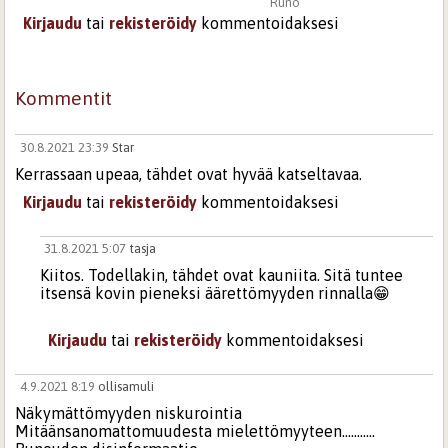
Runo
Kirjaudu
tai
rekisteröidy
kommentoidaksesi
Kommentit
30.8.2021 23:39
Star
Kerrassaan upeaa, tähdet ovat hyvää katseltavaa.
Kirjaudu
tai
rekisteröidy
kommentoidaksesi
31.8.2021 5:07
tasja
Kiitos. Todellakin, tähdet ovat kauniita. Sitä tuntee
itsensä kovin pieneksi äärettömyyden rinnalla😁
Kirjaudu
tai
rekisteröidy
kommentoidaksesi
4.9.2021 8:19
ollisamuli
Näkymättömyyden niskurointia
Mitäänsanomattomuudesta mielettömyyteen...........