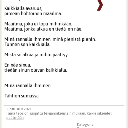
❱
Kaikkialla avaruus,
pimeän hohtoinen maailma.
Maailma, joka ei lopu mihinkään.
Maailma, jonka alkua en tiedä, en näe.
Minä rannalla ihminen, minä pienistä pienin.
Tunnen sen kaikkialla.
Mistä se alkaa ja mihin päättyy.
En näe sinua,
tiedän sinun olevan kaikkialla.
Minä rannalla ihminen.
Tähtien sumussa.
Luotu 30.8.2021
Tämä teos on suojattu tekijänoikeuslain mukaan.
Kaikki oikeudet
pidätetään
.
Kategoria: