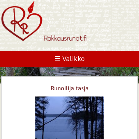
☰ Valikko
Runoilija tasja