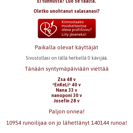
Ei tunnusta? Luo se täältä.
Oletko unohtanut salasanasi?
Paikalla olevat käyttäjät
Sivustollasi on tällä hetkellä 0 kävijää.
Tänään syntymäpäiviään viettää
Zsa 48 v
^EnKeLi^ 40 v
Nana 33 v
nanoponi 30 v
Josefín 28 v
Paljon onnea!
10954 runoilijaa on jo lähettänyt 140144 runoa!