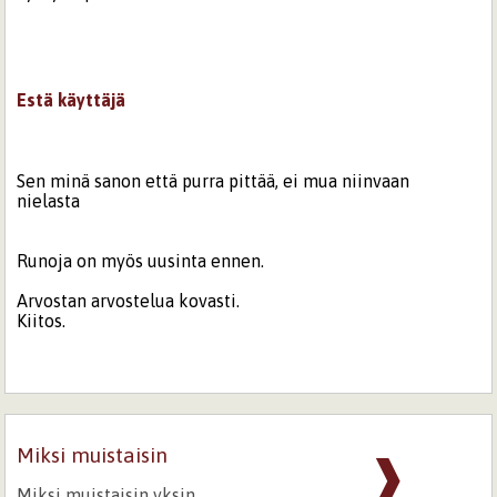
Estä käyttäjä
Sen minä sanon että purra pittää, ei mua niinvaan
nielasta
Runoja on myös uusinta ennen.
Arvostan arvostelua kovasti.
Kiitos.
Miksi muistaisin
❱
Miksi muistaisin yksin