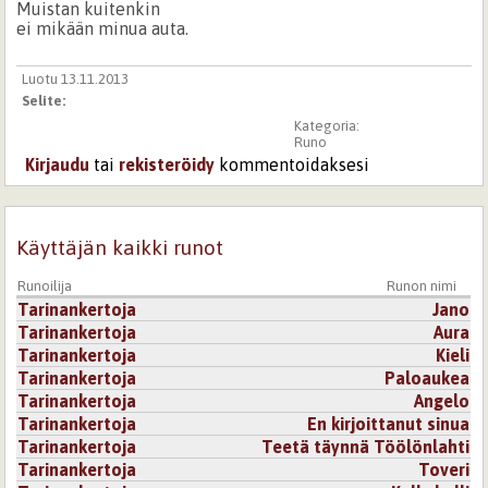
Muistan kuitenkin
ei mikään minua auta.
Luotu 13.11.2013
Selite:
Kategoria:
Runo
Kirjaudu
tai
rekisteröidy
kommentoidaksesi
Käyttäjän kaikki runot
Runoilija
Runon nimi
Tarinankertoja
Jano
Tarinankertoja
Aura
Tarinankertoja
Kieli
Tarinankertoja
Paloaukea
Tarinankertoja
Angelo
Tarinankertoja
En kirjoittanut sinua
Tarinankertoja
Teetä täynnä Töölönlahti
Tarinankertoja
Toveri