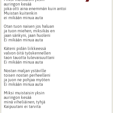
auringon kesää
joka otti aina enemmän kuin antoi
Muistan kuitenkin
ei mikään minua auta
Otan tuon naisen jos haluan
ja tuon miehen, miksikäs en
jaan sänkyni, jaan huoleni
Ei mikään minua auta
Käteni pidän liikkeessä
valvon öitä työskennellen
taon tauotta tulevaisuuttani
Ei mikään minua auta
Nostan maljan ystäville
toisen nostan perheelleni
ja juon ne pohjaa myöten
Ei mikään minua auta
Miksi muistaisin yksin
auringon kesää
minä viheliäinen, tyhjä
Kaipuutani ei tarvita