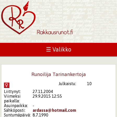
☰ Valikko
Runoilija Tarinankertoja
Julkaistu:
10
Liittynyt:
27.11.2004
Viimeksi
29.9.2015 12:55
paikalla:
Asuinpaikka:
-
Sähköposti:
ardassa@hotmail.com
Syntymäpäivä:
8.7.1990