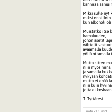
kännissä aamuin 
Miksi sulle nyt 
miksi en silloin
kun alkoholi ol
Muistatko itse 
kamaluuden,
johon asetit laps
välttelit vastuut
avaamalla kuude
yöllä ottamalla 
Mutta sitten mui
niin myös minä,
ja samalla hukka
nykyään kohdat
mutta ei enää la
niin kuin hyvinä
joita ei koskaan
T. Tyttäresi
Luotu 21.1.2021