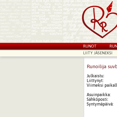
RUNOT
RUN
LIITY JÄSENEKSI
Runoilija suv
Julkaistu:
Liittynyt:
Viimeksi paikall
Asuinpaikka:
Sähköposti:
Syntymäpäivä: