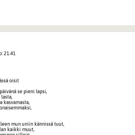
o: 21.41
ssä oisit
päivänä se pieni lapsi,
 lasta,
ua kasvamasta,
onaisemmaksi,
leen mun uniin kännissä tuut,
an kaikki muut,
hminen silloin,