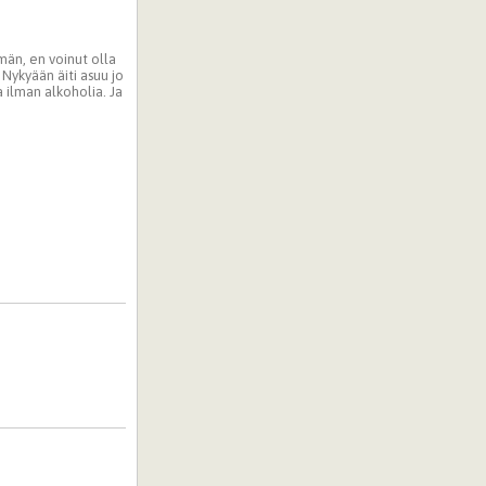
män, en voinut olla
. Nykyään äiti asuu jo
 ilman alkoholia. Ja