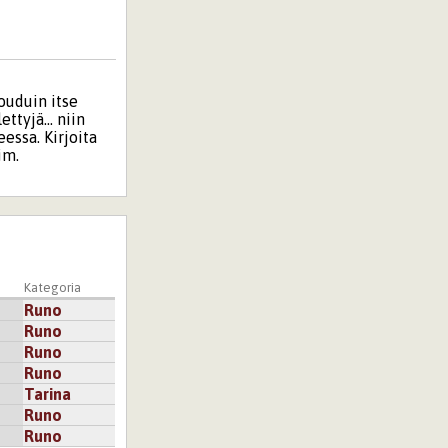
Jouduin itse
ttyjä... niin
eessa. Kirjoita
im.
tä puhuminen on
Kategoria
jattelin, että
Runo
in tekstin
sti pitäisi
Runo
Runo
Runo
Tarina
Runo
Runo