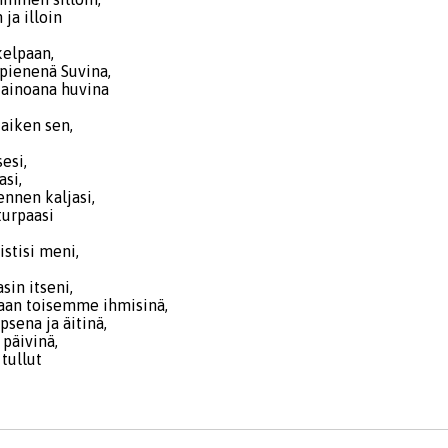
ja illoin
kelpaan,
 pienenä Suvina,
i ainoana huvina
kaiken sen,
esi,
asi,
nnen kaljasi,
turpaasi
stisi meni,
sin itseni,
aan toisemme ihmisinä,
psena ja äitinä,
 päivinä,
 tullut