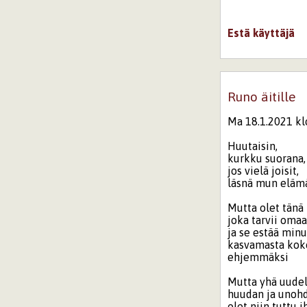
Estä käyttäjä
Runo äitille
Ma 18.1.2021 kl
Huutaisin,
kurkku suorana,
jos vielä joisit,
läsnä mun elämä
Mutta olet tänä 
joka tarvii omaa
ja se estää min
kasvamasta kok
ehjemmäksi
Mutta yhä uudel
huudan ja unohd
olet niin tuttu i