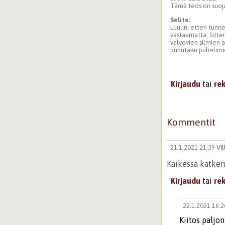
Tämä teos on suoja
Selite:
Luulin, etten tunn
vastaamatta. Sitten 
valvovien silmien 
puhutaan puhelimes
Kirjaudu
tai
re
Kommentit
21.1.2021 21:39
Vil
Kaikessa katker
Kirjaudu
tai
re
22.1.2021 16:
Kiitos paljo