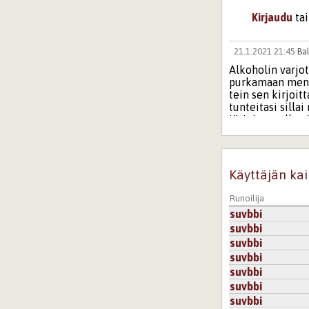
Kirjaudu
ta
21.1.2021 21:45
Ba
Alkoholin varjot
purkamaan mennei
tein sen kirjoit
tunteitasi silla
Kirjoittamalla ei
Kirjaudu
tai
re
Käyttäjän kai
22.1.2021 16:
Kiitos komme
Runoilija
jäänyt vähäl
suvbbi
olin päässy 
terapeutille
suvbbi
enemmän kirj
suvbbi
suvbbi
Kirjaudu
ta
suvbbi
suvbbi
21.1.2021 23:13
Sta
suvbbi