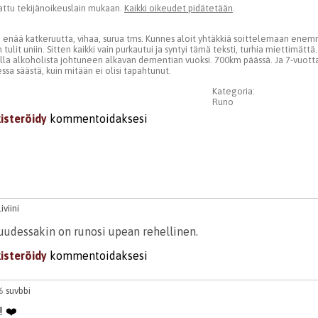
ttu tekijänoikeuslain mukaan.
Kaikki oikeudet pidätetään
.
e enää katkeruutta, vihaa, surua tms. Kunnes aloit yhtäkkiä soittelemaan enem
tulit uniin. Sitten kaikki vain purkautui ja syntyi tämä teksti, turhia miettimättä
alla alkoholista johtuneen alkavan dementian vuoksi. 700km päässä. Ja 7-vuotta
sa säästä, kuin mitään ei olisi tapahtunut.
Kategoria:
Runo
kisteröidy
kommentoidaksesi
liviini
uudessakin on runosi upean rehellinen.
kisteröidy
kommentoidaksesi
26
suvbbi
n! ❤️