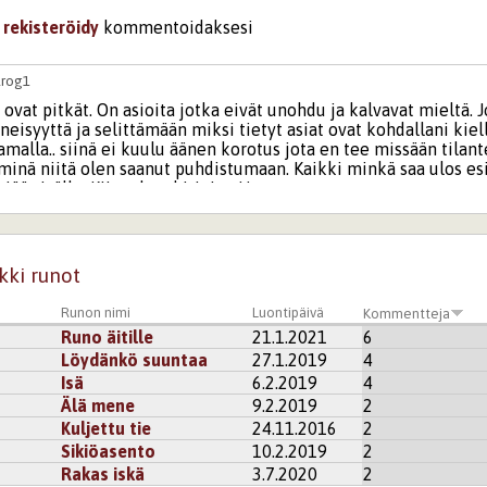
i
rekisteröidy
kommentoidaksesi
lrog1
 ovat pitkät. On asioita jotka eivät unohdu ja kalvavat mieltä. 
syyttä ja selittämään miksi tietyt asiat ovat kohdallani kielle
tamalla.. siinä ei kuulu äänen korotus jota en tee missään tilant
i minä niitä olen saanut puhdistumaan. Kaikki minkä saa ulos es
 jää sisälle. Kiitos kun kirjoitat**
kisteröidy
kommentoidaksesi
kki runot
33
suvbbi
ntistasi! Itsellä 1,5-vuotta terapiaa takana ja aiemmin äitis
Runon nimi
Luontipäivä
Kommentteja
le, mutta nyt kun on enemmän soitellut, niin noussut pinnalle. A
Runo äitille
21.1.2021
6
esim. katkeruudesta, surusta yms yli, mutta ei. Rohkaistuin ja lu
 ääneen, jotta asian käsittelyssä päässään eteenpäin. Ehdottoma
Löydänkö suuntaa
27.1.2019
4
oittaa, kuin tällä nykyisellä tahdilla 1-2runoa/vuosi 😄
Isä
6.2.2019
4
Älä mene
9.2.2019
2
i
rekisteröidy
kommentoidaksesi
Kuljettu tie
24.11.2016
2
Sikiöasento
10.2.2019
2
r
Rakas iskä
3.7.2020
2