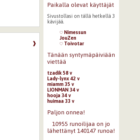
Paikalla olevat käyttäjät
Sivustollasi on tällä hetkellä 3
kävijää.
Nimessun
JouZen
❱
Toivotar
Tänään syntymäpäiviään
viettää
tzadik 58 v
Lady-lynx 42 v
miamm 35 v
LIONMAN 34 v
hooja 34 v
huimaa 33 v
Paljon onnea!
10955 runoilijaa on jo
lähettänyt 140147 runoa!