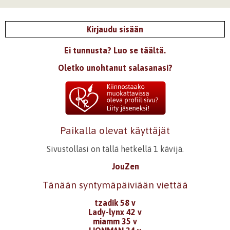
runo/satu/kirjoitus. ^^
Kirjaudu
tai
rekisteröidy
kommentoidaksesi
Kirjaudu sisään
3.10.2014 0:00
ages
Ei tunnusta? Luo se täältä.
ja kuinka monesti minäkin nuo ikkunat hukannut..
Oletko unohtanut salasanasi?
käsi vapissut
silmä räpsähtänyt
väärään aikaan
Lähellä,mutta niin kaukana...
Onnea :D
Paikalla olevat käyttäjät
Kirjaudu
tai
rekisteröidy
kommentoidaksesi
Sivustollasi on tällä hetkellä 1 kävijä.
JouZen
22.7.2014 0:00
Samuel F
Hieno tarina, jäin kaipaamaan lisää.
Tänään syntymäpäiviään viettää
Kirjaudu
tai
rekisteröidy
kommentoidaksesi
tzadik 58 v
Lady-lynx 42 v
miamm 35 v
7.11.2013 0:00
kissakani