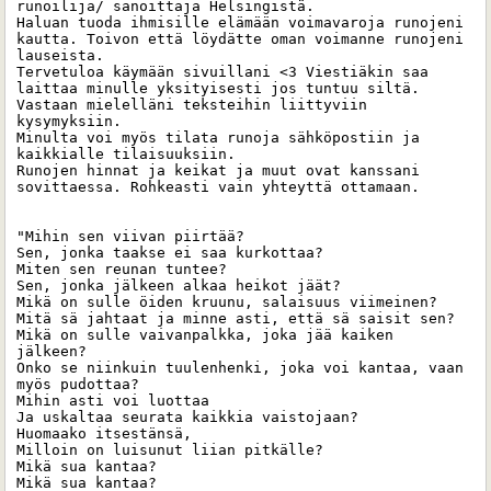
runoilija/ sanoittaja Helsingistä. 

Haluan tuoda ihmisille elämään voimavaroja runojeni 
kautta. Toivon että löydätte oman voimanne runojeni 
lauseista. 

Tervetuloa käymään sivuillani <3 Viestiäkin saa 
laittaa minulle yksityisesti jos tuntuu siltä. 
Vastaan mielelläni teksteihin liittyviin 
kysymyksiin.

Minulta voi myös tilata runoja sähköpostiin ja 
kaikkialle tilaisuuksiin. 

Runojen hinnat ja keikat ja muut ovat kanssani 
sovittaessa. Rohkeasti vain yhteyttä ottamaan. 

"Mihin sen viivan piirtää?

Sen, jonka taakse ei saa kurkottaa?

Miten sen reunan tuntee?

Sen, jonka jälkeen alkaa heikot jäät?

Mikä on sulle öiden kruunu, salaisuus viimeinen?

Mitä sä jahtaat ja minne asti, että sä saisit sen?

Mikä on sulle vaivanpalkka, joka jää kaiken 
jälkeen?

Onko se niinkuin tuulenhenki, joka voi kantaa, vaan 
myös pudottaa?

Mihin asti voi luottaa

Ja uskaltaa seurata kaikkia vaistojaan?

Huomaako itsestänsä,

Milloin on luisunut liian pitkälle?

Mikä sua kantaa?

Mikä sua kantaa?
