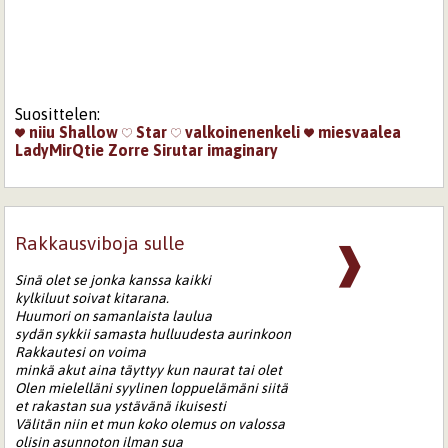
Suosittelen:
niiu
Shallow
Star
valkoinenenkeli
miesvaalea
LadyMirQtie
Zorre
Sirutar
imaginary
Rakkausviboja sulle
❱
Sinä olet se jonka kanssa kaikki
kylkiluut soivat kitarana.
Huumori on samanlaista laulua
sydän sykkii samasta hulluudesta aurinkoon
Rakkautesi on voima
minkä akut aina täyttyy kun naurat tai olet
Olen mielelläni syylinen loppuelämäni siitä
et rakastan sua ystävänä ikuisesti
Välitän niin et mun koko olemus on valossa
olisin asunnoton ilman sua