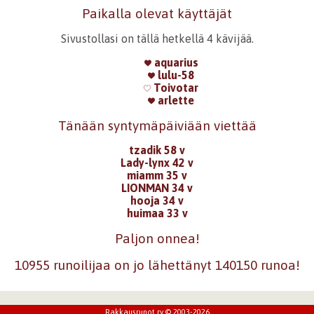
Paikalla olevat käyttäjät
Sivustollasi on tällä hetkellä 4 kävijää.
aquarius
lulu-58
Toivotar
arlette
Tänään syntymäpäiviään viettää
tzadik 58 v
Lady-lynx 42 v
miamm 35 v
LIONMAN 34 v
hooja 34 v
huimaa 33 v
Paljon onnea!
10955 runoilijaa on jo lähettänyt 140150 runoa!
Rakkausrunot ry © 2003-2026