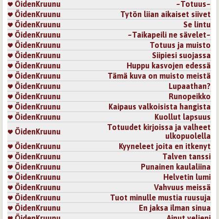
ÖidenKruunu
~Totuus~
ÖidenKruunu
Tytön liian aikaiset siivet
ÖidenKruunu
Se lintu
ÖidenKruunu
~Taikapeili ne sävelet~
ÖidenKruunu
Totuus ja muisto
ÖidenKruunu
Siipiesi suojassa
ÖidenKruunu
Huppu kasvojen edessä
ÖidenKruunu
Tämä kuva on muisto meistä
ÖidenKruunu
Lupaathan?
ÖidenKruunu
Runopeikko
ÖidenKruunu
Kaipaus valkoisista hangista
ÖidenKruunu
Kuollut lapsuus
Totuudet kirjoissa ja valheet
ÖidenKruunu
ulkopuolella
ÖidenKruunu
Kyyneleet joita en itkenyt
ÖidenKruunu
Talven tanssi
ÖidenKruunu
Punainen kaulaliina
ÖidenKruunu
Helvetin lumi
ÖidenKruunu
Vahvuus meissä
ÖidenKruunu
Tuot minulle mustia ruusuja
ÖidenKruunu
En jaksa ilman sinua
ÖidenKruunu
Ainut veljeni