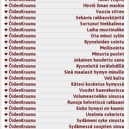
ÖidenKruunu
Hirviö ilman maskia
ÖidenKruunu
Vuosia sitten
ÖidenKruunu
Sekavia rakkauskirjeitä
ÖidenKruunu
Sortunut hiekkalinna
ÖidenKruunu
Laiha muotinukke
ÖidenKruunu
Ota minut syliin
ÖidenKruunu
Kyyneleiden sointu
ÖidenKruunu
Mollisointu
ÖidenKruunu
Minusta puolet
ÖidenKruunu
Jokainen huudettu sana
ÖidenKruunu
Kyyneleitä terälehdillä
ÖidenKruunu
Sinä maalasit hymyn minulle
ÖidenKruunu
Veli kulta
ÖidenKruunu
Kätesi kosketus hymyssä
ÖidenKruunu
Vuodet haavekuvissa
ÖidenKruunu
Volumeasteikko sinussa
ÖidenKruunu
Runoja helvetissä rakkaani
ÖidenKruunu
Sisko hymysi on kaunis
ÖidenKruunu
Unelmia sokerista
ÖidenKruunu
Sydämeni syke sinusta
ÖidenKruunu
Sydämessä suojelen sinua