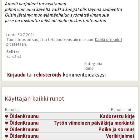
Annoit varjolleni turvasataman
johon voin aina kävellä vaikka kengät olis täynnä sadevettä
Olisin jättänyt mun elämänhalun syömättä ilman sua
ja se on rakkautta mikä oli mulle joskus tuntematon
Luotu 30.7.2026
Tämä teos on suojattu tekijänoikeuslain mukaan.
Kaikki oikeudet
pidätetään
.
Selite:
<3 <3 <3
Kategoria:
Runo
Kirjaudu
tai
rekisteröidy
kommentoidaksesi
Käyttäjän kaikki runot
Runoilija
Runon nimi
ÖidenKruunu
Kadotettu kirje
ÖidenKruunu
Tytön viimeinen päiväkirja merkintä
ÖidenKruunu
Poika ja sormus
ÖidenKruunu
Verikirjaimet