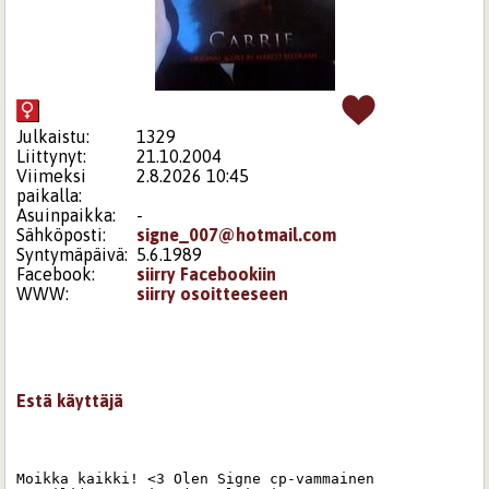
Julkaistu:
1329
Liittynyt:
21.10.2004
Viimeksi
2.8.2026 10:45
paikalla:
Asuinpaikka:
-
Sähköposti:
signe_007@hotmail.com
Syntymäpäivä:
5.6.1989
Facebook:
siirry Facebookiin
WWW:
siirry osoitteeseen
Estä käyttäjä
Moikka kaikki! <3 Olen Signe cp-vammainen 