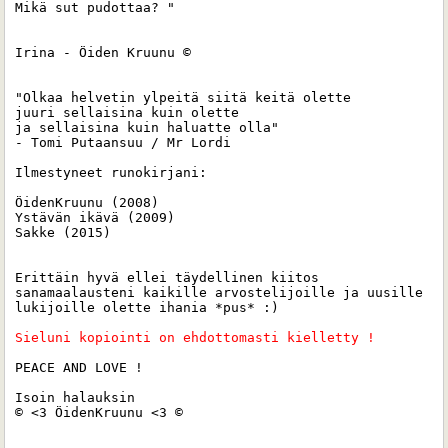
Mikä sut pudottaa? "

Irina - Öiden Kruunu ©

"Olkaa helvetin ylpeitä siitä keitä olette 

juuri sellaisina kuin olette 

ja sellaisina kuin haluatte olla"

- Tomi Putaansuu / Mr Lordi

Ilmestyneet runokirjani:

ÖidenKruunu (2008)

Ystävän ikävä (2009)

Sakke (2015) 

Erittäin hyvä ellei täydellinen kiitos 
sanamaalausteni kaikille arvostelijoille ja uusille 
lukijoille olette ihania *pus* :)

Sieluni kopiointi on ehdottomasti kielletty ! 
PEACE AND LOVE !

Isoin halauksin 

© <3 ÖidenKruunu <3 ©
