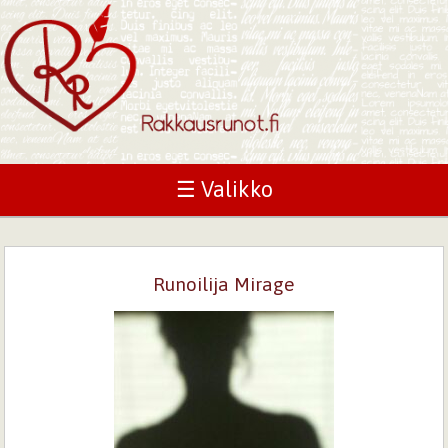
☰ Valikko
Runoilija Mirage