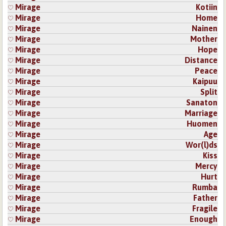
Mirage
Kotiin
Mirage
Home
Mirage
Nainen
Mirage
Mother
Mirage
Hope
Mirage
Distance
Mirage
Peace
Mirage
Kaipuu
Mirage
Split
Mirage
Sanaton
Mirage
Marriage
Mirage
Huomen
Mirage
Age
Mirage
Wor(l)ds
Mirage
Kiss
Mirage
Mercy
Mirage
Hurt
Mirage
Rumba
Mirage
Father
Mirage
Fragile
Mirage
Enough