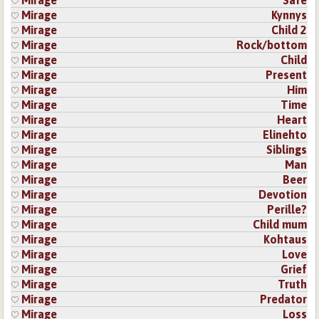
Mirage
Safe
Mirage
Kynnys
Mirage
Child 2
Mirage
Rock/bottom
Mirage
Child
Mirage
Present
Mirage
Him
Mirage
Time
Mirage
Heart
Mirage
Elinehto
Mirage
Siblings
Mirage
Man
Mirage
Beer
Mirage
Devotion
Mirage
Perille?
Mirage
Child mum
Mirage
Kohtaus
Mirage
Love
Mirage
Grief
Mirage
Truth
Mirage
Predator
Mirage
Loss