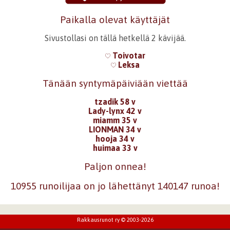
Paikalla olevat käyttäjät
Sivustollasi on tällä hetkellä 2 kävijää.
Toivotar
Leksa
Tänään syntymäpäiviään viettää
tzadik 58 v
Lady-lynx 42 v
miamm 35 v
LIONMAN 34 v
hooja 34 v
huimaa 33 v
Paljon onnea!
10955 runoilijaa on jo lähettänyt 140147 runoa!
Rakkausrunot ry © 2003-2026