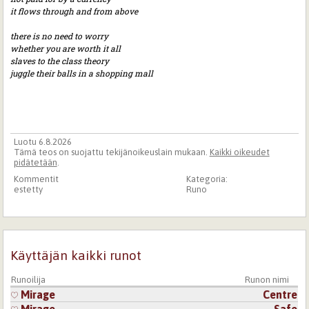
it flows through and from above
there is no need to worry
whether you are worth it all
slaves to the class theory
juggle their balls in a shopping mall
Luotu 6.8.2026
Tämä teos on suojattu tekijänoikeuslain mukaan.
Kaikki oikeudet
pidätetään
.
Kommentit
Kategoria:
estetty
Runo
Käyttäjän kaikki runot
Runoilija
Runon nimi
Mirage
Centre