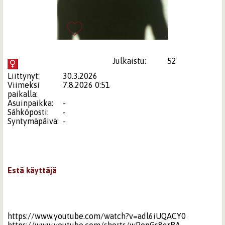
Julkaistu:
52
Liittynyt:
30.3.2026
Viimeksi
7.8.2026 0:51
paikalla:
Asuinpaikka:
-
Sähköposti:
-
Syntymäpäivä:
-
Estä käyttäjä
https://www.youtube.com/watch?v=adl6iUQACY0
https://www.youtube.com/shorts/wPopGs8qrBA