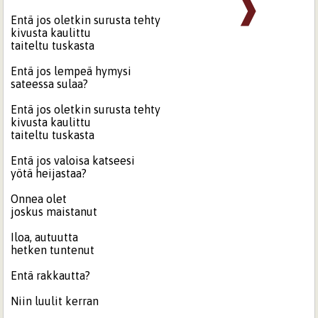
❱
Entä jos oletkin surusta tehty
kivusta kaulittu
taiteltu tuskasta
Entä jos lempeä hymysi
sateessa sulaa?
Entä jos oletkin surusta tehty
kivusta kaulittu
taiteltu tuskasta
Entä jos valoisa katseesi
yötä heijastaa?
Onnea olet
joskus maistanut
Iloa, autuutta
hetken tuntenut
Entä rakkautta?
Niin luulit kerran