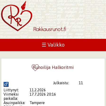
☰ Valikko
Runoilija Halkoritmi
Julkaistu:
11
Liittynyt:
11.2.2026
Viimeksi
17.7.2026 20:16
paikalla:
Asuinpaikka:
Tampere