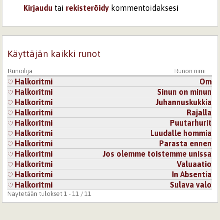
Kirjaudu
tai
rekisteröidy
kommentoidaksesi
Käyttäjän kaikki runot
Runoilija
Runon nimi
Halkoritmi
Om
Halkoritmi
Sinun on minun
Halkoritmi
Juhannuskukkia
Halkoritmi
Rajalla
Halkoritmi
Puutarhurit
Halkoritmi
Luudalle hommia
Halkoritmi
Parasta ennen
Halkoritmi
Jos olemme toistemme unissa
Halkoritmi
Valuaatio
Halkoritmi
In Absentia
Halkoritmi
Sulava valo
Näytetään tulokset 1 - 11 / 11