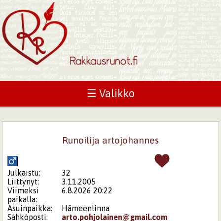
☰ Valikko
Runoilija artojohannes
Julkaistu:
32
Liittynyt:
3.11.2005
Viimeksi
6.8.2026 20:22
paikalla:
Asuinpaikka:
Hämeenlinna
Sähköposti:
arto.pohjolainen@gmail.com