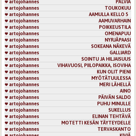
artojohannes
PÄLVIÄ
artojohannes
TOUKOKUU
artojohannes
AAMULLA KELLO 5
artojohannes
AAMUVARHAIN
artojohannes
POIKKEUSTILA
artojohannes
OMENAPUU
artojohannes
NYRJÄPAASI
artojohannes
SOKEANA NÄKEVÄ
artojohannes
GALLIARD
artojohannes
SOINTU JA HILJAISUUS
artojohannes
VIHAVUOSI, PIILOPAIKKA, ISOVIHA
artojohannes
KUN OLIT PIENI
artojohannes
MYÖTÄTUULESSA
artojohannes
MERI LÄHELLÄ
artojohannes
AINO
artojohannes
PÄIVÄN SALDO
artojohannes
PUHU MINULLE
artojohannes
SUKELLUS
artojohannes
ELINAN TEHTÄVÄ
artojohannes
MOTETTI KESÄN TÄYTEYDELLE
artojohannes
TERVASKANTO
artojohannes
KIVIÄ