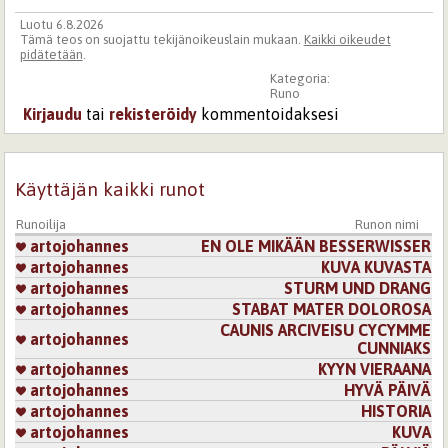
Luotu 6.8.2026
Tämä teos on suojattu tekijänoikeuslain mukaan.
Kaikki oikeudet
pidätetään
.
Kategoria:
Runo
Kirjaudu
tai
rekisteröidy
kommentoidaksesi
Käyttäjän kaikki runot
Runoilija
Runon nimi
artojohannes
EN OLE MIKÄÄN BESSERWISSER
artojohannes
KUVA KUVASTA
artojohannes
STURM UND DRANG
artojohannes
STABAT MATER DOLOROSA
CAUNIS ARCIVEISU CYCYMME
artojohannes
CUNNIAKS
artojohannes
KYYN VIERAANA
artojohannes
HYVÄ PÄIVÄ
artojohannes
HISTORIA
artojohannes
KUVA