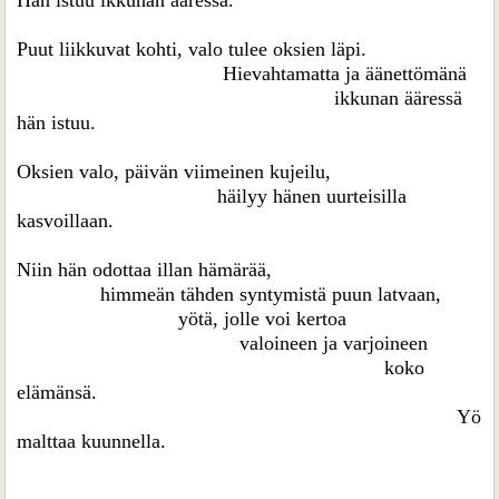
Hän istuu ikkunan ääressä.
Puut liikkuvat kohti, valo tulee oksien läpi.
Hievahtamatta ja äänettömänä
ikkunan ääressä
hän istuu.
Oksien valo, päivän viimeinen kujeilu,
häilyy hänen uurteisilla
kasvoillaan.
Niin hän odottaa illan hämärää,
himmeän tähden syntymistä puun latvaan,
yötä, jolle voi kertoa
valoineen ja varjoineen
koko
elämänsä.
Yö
malttaa kuunnella.